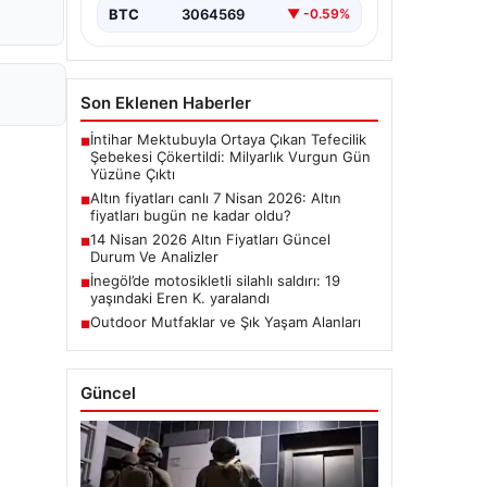
BTC
3064569
▼ -0.59%
Son Eklenen Haberler
İntihar Mektubuyla Ortaya Çıkan Tefecilik
■
Şebekesi Çökertildi: Milyarlık Vurgun Gün
Yüzüne Çıktı
Altın fiyatları canlı 7 Nisan 2026: Altın
■
fiyatları bugün ne kadar oldu?
14 Nisan 2026 Altın Fiyatları Güncel
■
Durum Ve Analizler
İnegöl’de motosikletli silahlı saldırı: 19
■
yaşındaki Eren K. yaralandı
Outdoor Mutfaklar ve Şık Yaşam Alanları
■
Güncel