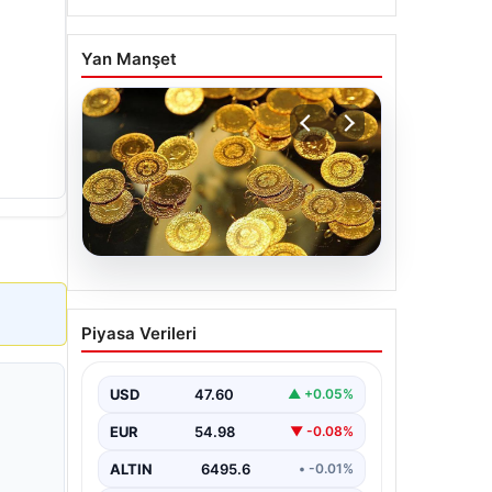
Yan Manşet
06.08.2026
Altın fiyatları canlı 7 Nisan
Piyasa Verileri
2026: Altın fiyatları bugün
ne kadar oldu?
USD
47.60
▲ +0.05%
EUR
54.98
▼ -0.08%
ALTIN
6495.6
• -0.01%