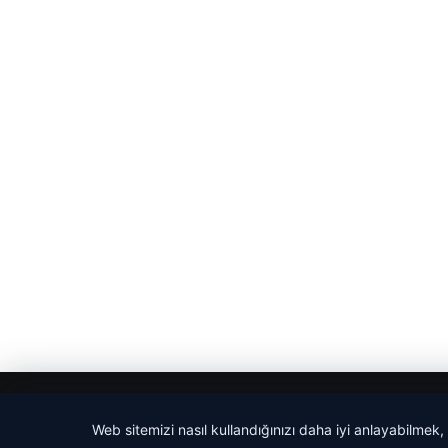
© 2026 Haber Adım
Web sitemizi nasıl kullandığınızı daha iyi anlayabilmek,
tcio