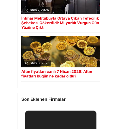
Ağustos 7, 2026
İntihar Mektubuyla Ortaya Çıkan Tefecilik
Şebekesi Çökertildi: Milyarlık Vurgun Gün
Yüzüne Çıktı
Ağustos 6, 2026
Altın fiyatları canlı 7 Nisan 2026: Altın
fiyatları bugün ne kadar oldu?
Son Eklenen Firmalar