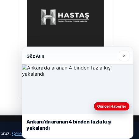
×
Göz Atın
Hastaş Beton
Mayıs 26, 2026
Güncel Haberler
Ankara’da aranan 4 binden fazla kişi
yakalandı
ıyoruz.
Çerez Politikamız
Reddet
Kabul Et