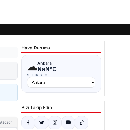
ı
Hava Durumu
☁
Ankara
NaN°C
ŞEHIR SEÇ
Bizi Takip Edin
#26264