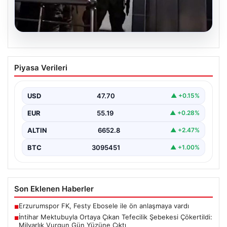
07.08.2026
İntihar Mektubuyla Ortaya Çıkan
Piyasa Verileri
Tefecilik Şebekesi Çökertildi: Milyarlık
Vurgun Gün Yüzüne Çıktı
USD
47.70
▲ +0.15%
Elazığ'da tefecilere borçlandığını belirterek hayatına
son veren bir kişinin bıraktığı intihar mektubu,
EUR
55.19
▲ +0.28%
bölgedeki büyük…
ALTIN
6652.8
▲ +2.47%
BTC
3095451
▲ +1.00%
Son Eklenen Haberler
Erzurumspor FK, Festy Ebosele ile ön anlaşmaya vardı
■
İntihar Mektubuyla Ortaya Çıkan Tefecilik Şebekesi Çökertildi:
■
Milyarlık Vurgun Gün Yüzüne Çıktı