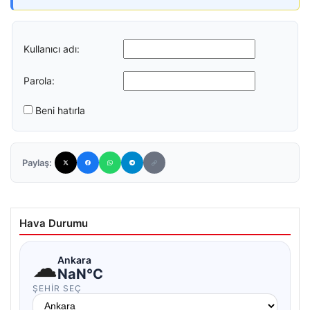
Kullanıcı adı:
Parola:
Beni hatırla
Paylaş:
Hava Durumu
☁
Ankara
NaN°C
ŞEHIR SEÇ