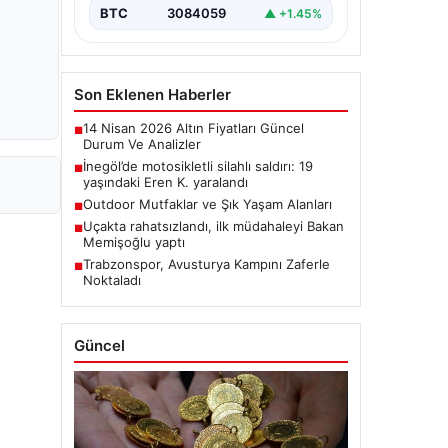
BTC
3084059
▲ +1.45%
Son Eklenen Haberler
14 Nisan 2026 Altın Fiyatları Güncel
■
Durum Ve Analizler
İnegöl’de motosikletli silahlı saldırı: 19
■
yaşındaki Eren K. yaralandı
Outdoor Mutfaklar ve Şık Yaşam Alanları
■
Uçakta rahatsızlandı, ilk müdahaleyi Bakan
■
Memişoğlu yaptı
Trabzonspor, Avusturya Kampını Zaferle
■
Noktaladı
Güncel