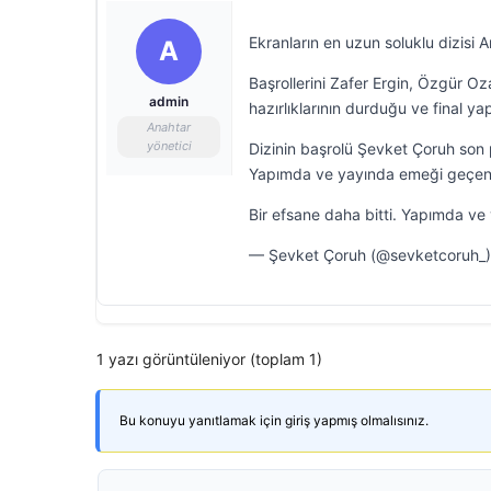
Ekranların en uzun soluklu dizisi
A
Başrollerini Zafer Ergin, Özgür Oz
admin
hazırlıklarının durduğu ve final ya
Anahtar
yönetici
Dizinin başrolü Şevket Çoruh son pa
Yapımda ve yayında emeği geçen he
Bir efsane daha bitti. Yapımda v
— Şevket Çoruh (@sevketcoruh_)
1 yazı görüntüleniyor (toplam 1)
Bu konuyu yanıtlamak için giriş yapmış olmalısınız.