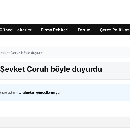
Güncel Haberler
Firma Rehberi
Forum
Çerez Politikas
 Şevket Çoruh böyle duyurdu
! Şevket Çoruh böyle duyurdu
 önce
admin
tarafından güncellenmiştir.