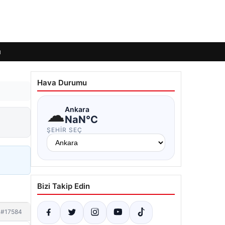
ı
Hava Durumu
☁
Ankara
NaN°C
ŞEHIR SEÇ
Bizi Takip Edin
#17584