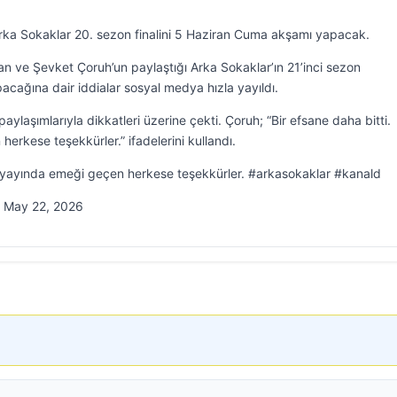
 Arka Sokaklar 20. sezon finalini 5 Haziran Cuma akşamı yapacak.
an ve Şevket Çoruh’un paylaştığı Arka Sokaklar’ın 21’inci sezon
pacağına dair iddialar sosyal medya hızla yayıldı.
ylaşımlarıyla dikkatleri üzerine çekti. Çoruh; “Bir efsane daha bitti.
rkese teşekkürler.” ifadelerini kullandı.
e yayında emeği geçen herkese teşekkürler. #arkasokaklar #kanald
 May 22, 2026