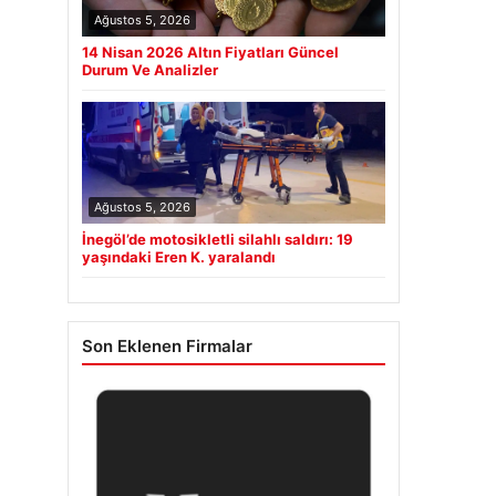
Ağustos 5, 2026
14 Nisan 2026 Altın Fiyatları Güncel
Durum Ve Analizler
Ağustos 5, 2026
İnegöl’de motosikletli silahlı saldırı: 19
yaşındaki Eren K. yaralandı
Son Eklenen Firmalar