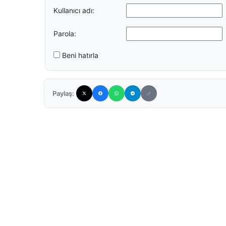
Kullanıcı adı:
Parola:
Beni hatırla
Paylaş: