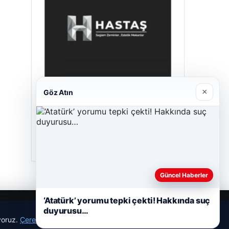
×
Göz Atın
Hastaş Beton
Mayıs 26, 2026
Güncel Haberler
‘Atatürk’ yorumu tepki çekti! Hakkında suç
duyurusu…
ıyoruz.
Çerez Politikamız
Reddet
Kabul Et