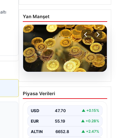
altı
Yan Manşet
06.08.2026
Altın fiyatları canlı 7 Nisan
Piyasa Verileri
2026: Altın fiyatları bugün
ne kadar oldu?
USD
47.70
▲ +0.15%
EUR
55.19
▲ +0.28%
ALTIN
6652.8
▲ +2.47%