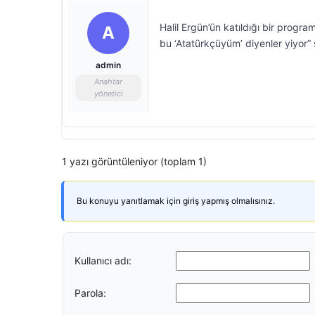
Halil Ergün’ün katıldığı bir prog
A
bu ‘Atatürkçüyüm’ diyenler yiyor”
admin
Anahtar
yönetici
1 yazı görüntüleniyor (toplam 1)
Bu konuyu yanıtlamak için giriş yapmış olmalısınız.
Kullanıcı adı:
Parola: