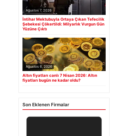
Ağustos 7, 2026
İntihar Mektubuyla Ortaya Çıkan Tefecilik
Şebekesi Çökertildi: Milyarlık Vurgun Gün
Yüzüne Çıktı
Ağustos 6, 2026
Altın fiyatları canlı 7 Nisan 2026: Altın
fiyatları bugün ne kadar oldu?
Son Eklenen Firmalar