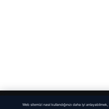
© 2026 Haber Adım
Web sitemizi nasıl kullandığınızı daha iyi anlayabilmek,
etcio