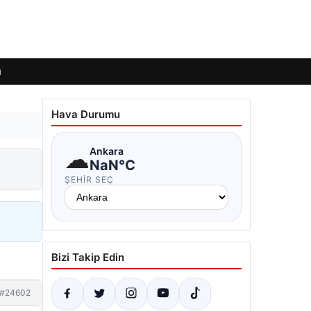
ı
Hava Durumu
☁
Ankara
NaN°C
ŞEHIR SEÇ
Bizi Takip Edin
#24602