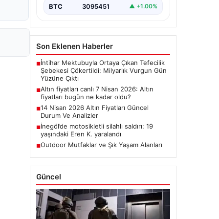
BTC
3095451
▲ +1.00%
Son Eklenen Haberler
İntihar Mektubuyla Ortaya Çıkan Tefecilik
■
Şebekesi Çökertildi: Milyarlık Vurgun Gün
Yüzüne Çıktı
Altın fiyatları canlı 7 Nisan 2026: Altın
■
fiyatları bugün ne kadar oldu?
14 Nisan 2026 Altın Fiyatları Güncel
■
Durum Ve Analizler
İnegöl’de motosikletli silahlı saldırı: 19
■
yaşındaki Eren K. yaralandı
Outdoor Mutfaklar ve Şık Yaşam Alanları
■
Güncel