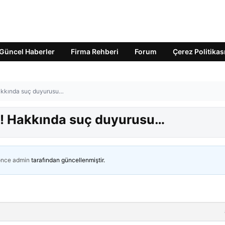
Güncel Haberler
Firma Rehberi
Forum
Çerez Politikas
 Hakkında suç duyurusu…
ti! Hakkında suç duyurusu…
önce
admin
tarafından güncellenmiştir.