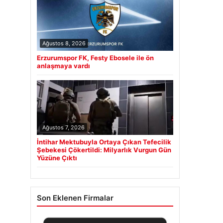
Ağustos 8, 2026
Erzurumspor FK, Festy Ebosele ile ön
anlaşmaya vardı
Ağustos 7, 2026
İntihar Mektubuyla Ortaya Çıkan Tefecilik
Şebekesi Çökertildi: Milyarlık Vurgun Gün
Yüzüne Çıktı
Son Eklenen Firmalar