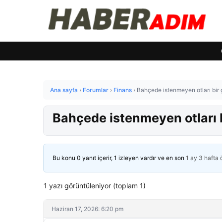
Ana sayfa
›
Forumlar
›
Finans
›
Bahçede istenmeyen otları bir
Bahçede istenmeyen otları 
Bu konu 0 yanıt içerir, 1 izleyen vardır ve en son
1 ay 3 hafta
1 yazı görüntüleniyor (toplam 1)
Haziran 17, 2026: 6:20 pm