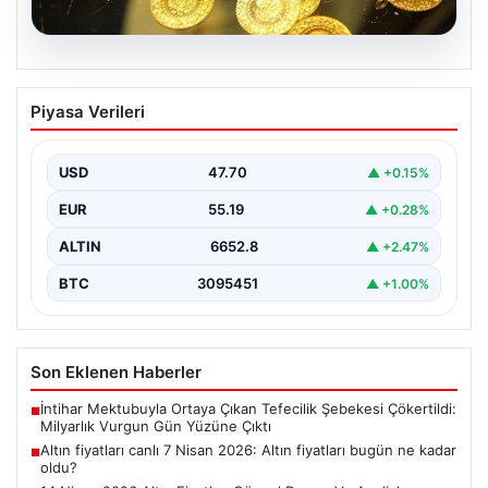
06.08.2026
Altın fiyatları canlı 7 Nisan 2026: Altın
Piyasa Verileri
fiyatları bugün ne kadar oldu?
USD
47.70
▲ +0.15%
EUR
55.19
▲ +0.28%
ALTIN
6652.8
▲ +2.47%
BTC
3095451
▲ +1.00%
Son Eklenen Haberler
İntihar Mektubuyla Ortaya Çıkan Tefecilik Şebekesi Çökertildi:
■
Milyarlık Vurgun Gün Yüzüne Çıktı
Altın fiyatları canlı 7 Nisan 2026: Altın fiyatları bugün ne kadar
■
oldu?