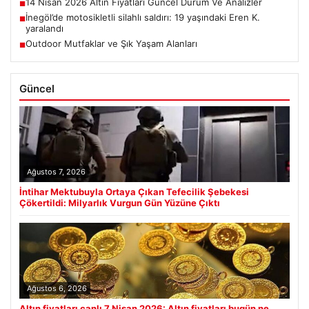
14 Nisan 2026 Altın Fiyatları Güncel Durum Ve Analizler
■
İnegöl’de motosikletli silahlı saldırı: 19 yaşındaki Eren K.
■
yaralandı
Outdoor Mutfaklar ve Şık Yaşam Alanları
■
Güncel
Ağustos 7, 2026
İntihar Mektubuyla Ortaya Çıkan Tefecilik Şebekesi
Çökertildi: Milyarlık Vurgun Gün Yüzüne Çıktı
Ağustos 6, 2026
Altın fiyatları canlı 7 Nisan 2026: Altın fiyatları bugün ne