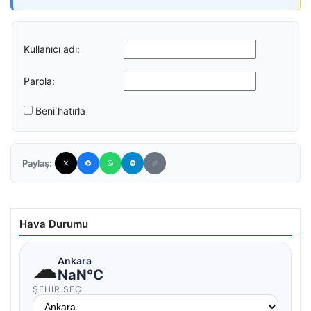
Kullanıcı adı:
Parola:
Beni hatırla
Paylaş:
Hava Durumu
☁
Ankara
NaN°C
ŞEHIR SEÇ