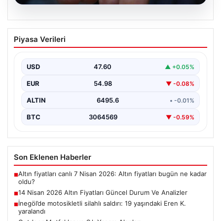
05.08.2026
14 Nisan 2026 Altın Fiyatları Güncel
Piyasa Verileri
Durum Ve Analizler
Haftanın ikinci iş gününde yatırımcıların yoğun ilgisini
çeken altın piyasası, küresel gelişmeler ve jeopolitik…
USD
47.60
▲ +0.05%
EUR
54.98
▼ -0.08%
ALTIN
6495.6
• -0.01%
BTC
3064569
▼ -0.59%
Son Eklenen Haberler
Altın fiyatları canlı 7 Nisan 2026: Altın fiyatları bugün ne kadar
■
oldu?
14 Nisan 2026 Altın Fiyatları Güncel Durum Ve Analizler
■
İnegöl’de motosikletli silahlı saldırı: 19 yaşındaki Eren K.
■
yaralandı