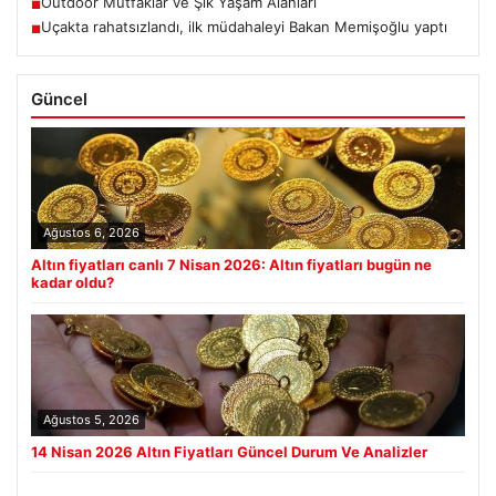
Outdoor Mutfaklar ve Şık Yaşam Alanları
■
Uçakta rahatsızlandı, ilk müdahaleyi Bakan Memişoğlu yaptı
■
Güncel
Ağustos 6, 2026
Altın fiyatları canlı 7 Nisan 2026: Altın fiyatları bugün ne
kadar oldu?
Ağustos 5, 2026
14 Nisan 2026 Altın Fiyatları Güncel Durum Ve Analizler