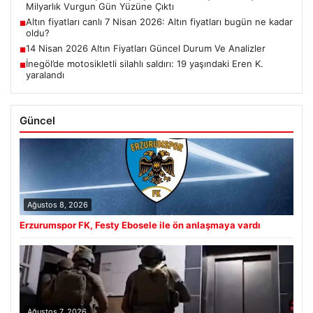
Milyarlık Vurgun Gün Yüzüne Çıktı
Altın fiyatları canlı 7 Nisan 2026: Altın fiyatları bugün ne kadar
■
oldu?
14 Nisan 2026 Altın Fiyatları Güncel Durum Ve Analizler
■
İnegöl’de motosikletli silahlı saldırı: 19 yaşındaki Eren K.
■
yaralandı
Güncel
Ağustos 8, 2026
Erzurumspor FK, Festy Ebosele ile ön anlaşmaya vardı
Ağustos 7, 2026