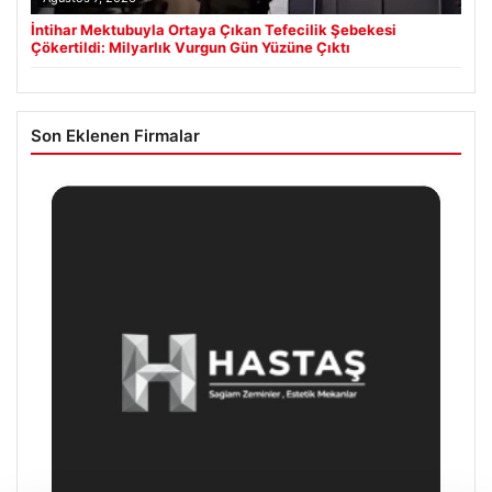
İntihar Mektubuyla Ortaya Çıkan Tefecilik Şebekesi
Çökertildi: Milyarlık Vurgun Gün Yüzüne Çıktı
Son Eklenen Firmalar