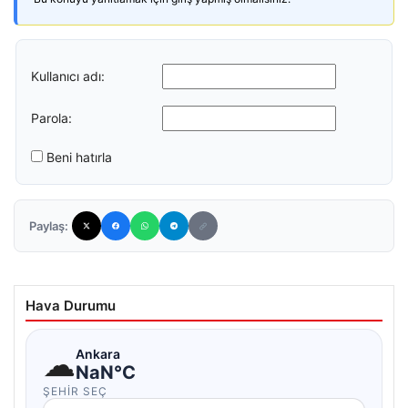
Kullanıcı adı:
Parola:
Beni hatırla
Paylaş:
Hava Durumu
☁
Ankara
NaN°C
ŞEHIR SEÇ