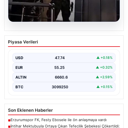
07.08.2026
İntihar Mektubuyla Ortaya Çıkan
Piyasa Verileri
Tefecilik Şebekesi Çökertildi: Milyarlık
Vurgun Gün Yüzüne Çıktı
USD
47.74
▲ +0.18%
Elazığ'da tefecilere borçlandığını belirterek hayatına
son veren bir kişinin bıraktığı intihar mektubu,
EUR
55.25
▲ +0.32%
bölgedeki büyük…
ALTIN
6660.6
▲ +2.59%
BTC
3099250
▲ +0.15%
Son Eklenen Haberler
Erzurumspor FK, Festy Ebosele ile ön anlaşmaya vardı
■
İntihar Mektubuyla Ortaya Çıkan Tefecilik Şebekesi Çökertildi:
■