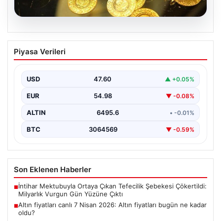
06.08.2026
Altın fiyatları canlı 7 Nisan 2026: Altın
Piyasa Verileri
fiyatları bugün ne kadar oldu?
USD
47.60
▲ +0.05%
EUR
54.98
▼ -0.08%
ALTIN
6495.6
• -0.01%
BTC
3064569
▼ -0.59%
Son Eklenen Haberler
İntihar Mektubuyla Ortaya Çıkan Tefecilik Şebekesi Çökertildi:
■
Milyarlık Vurgun Gün Yüzüne Çıktı
Altın fiyatları canlı 7 Nisan 2026: Altın fiyatları bugün ne kadar
■
oldu?