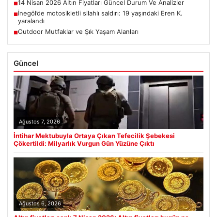
14 Nisan 2026 Altın Fiyatları Güncel Durum Ve Analizler
■
İnegöl’de motosikletli silahlı saldırı: 19 yaşındaki Eren K.
■
yaralandı
Outdoor Mutfaklar ve Şık Yaşam Alanları
■
Güncel
Ağustos 7, 2026
İntihar Mektubuyla Ortaya Çıkan Tefecilik Şebekesi
Çökertildi: Milyarlık Vurgun Gün Yüzüne Çıktı
Ağustos 6, 2026