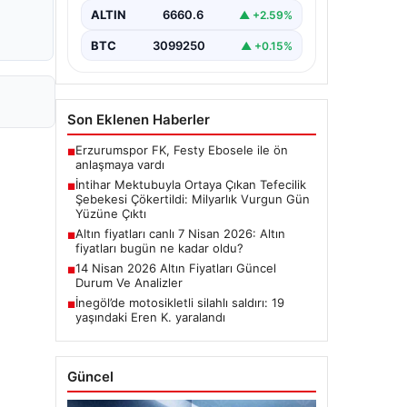
kişinin bıraktığı intihar mektubu,
ALTIN
6660.6
▲ +2.59%
bölgedeki büyük…
BTC
3099250
▲ +0.15%
Son Eklenen Haberler
Erzurumspor FK, Festy Ebosele ile ön
■
anlaşmaya vardı
İntihar Mektubuyla Ortaya Çıkan Tefecilik
■
Şebekesi Çökertildi: Milyarlık Vurgun Gün
Yüzüne Çıktı
Altın fiyatları canlı 7 Nisan 2026: Altın
■
fiyatları bugün ne kadar oldu?
14 Nisan 2026 Altın Fiyatları Güncel
■
Durum Ve Analizler
İnegöl’de motosikletli silahlı saldırı: 19
■
yaşındaki Eren K. yaralandı
Güncel