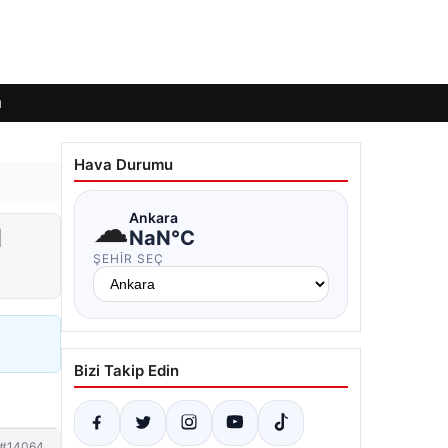
ı
Hava Durumu
☁
Ankara
l
NaN°C
ŞEHIR SEÇ
Bizi Takip Edin
#14064