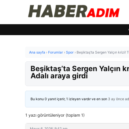
Ana sayfa
›
Forumlar
›
Spor
›
Beşiktaş’ta Sergen Yalçın krizi! Te
Beşiktaş’ta Sergen Yalçın kri
Adalı araya girdi
Bu konu 0 yanıt içerir, 1 izleyen vardır ve en son
3 ay önce
ad
1 yazı görüntüleniyor (toplam 1)
Mayıs 6, 2026: 9:42 am