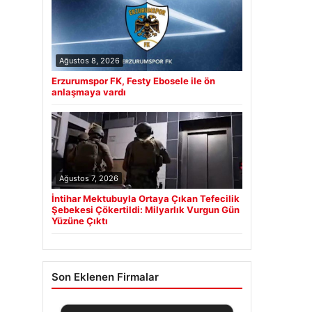
Ağustos 8, 2026
Erzurumspor FK, Festy Ebosele ile ön
anlaşmaya vardı
Ağustos 7, 2026
İntihar Mektubuyla Ortaya Çıkan Tefecilik
Şebekesi Çökertildi: Milyarlık Vurgun Gün
Yüzüne Çıktı
Son Eklenen Firmalar