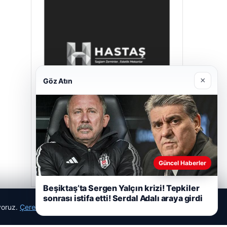
×
Göz Atın
Hastaş Beton
Mayıs 26, 2026
Güncel Haberler
Beşiktaş’ta Sergen Yalçın krizi! Tepkiler
sonrası istifa etti! Serdal Adalı araya girdi
ıyoruz.
Çerez Politikamız
Reddet
Kabul Et