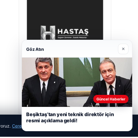
×
Göz Atın
Hastaş Beton
Mayıs 26, 2026
Güncel Haberler
Beşiktaş’tan yeni teknik direktör için
resmi açıklama geldi!
ıyoruz.
Çerez Politikamız
Reddet
Kabul Et