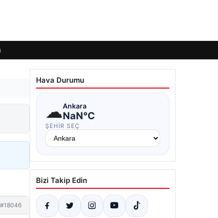
ı
Hava Durumu
☁
Ankara
NaN°C
ŞEHIR SEÇ
Bizi Takip Edin
#18046