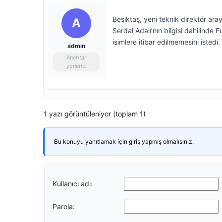
Beşiktaş, yeni teknik direktör ara
A
Serdal Adalı’nın bilgisi dahilinde
isimlere itibar edilmemesini istedi.
admin
Anahtar
yönetici
1 yazı görüntüleniyor (toplam 1)
Bu konuyu yanıtlamak için giriş yapmış olmalısınız.
Kullanıcı adı:
Parola: