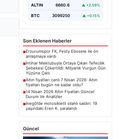
kişinin bıraktığı intihar mektubu,
ALTIN
6660.6
▲ +2.59%
bölgedeki büyük…
BTC
3099250
▲ +0.15%
Son Eklenen Haberler
Erzurumspor FK, Festy Ebosele ile ön
■
anlaşmaya vardı
İntihar Mektubuyla Ortaya Çıkan Tefecilik
■
Şebekesi Çökertildi: Milyarlık Vurgun Gün
Yüzüne Çıktı
Altın fiyatları canlı 7 Nisan 2026: Altın
■
fiyatları bugün ne kadar oldu?
14 Nisan 2026 Altın Fiyatları Güncel
■
Durum Ve Analizler
İnegöl’de motosikletli silahlı saldırı: 19
■
yaşındaki Eren K. yaralandı
Güncel