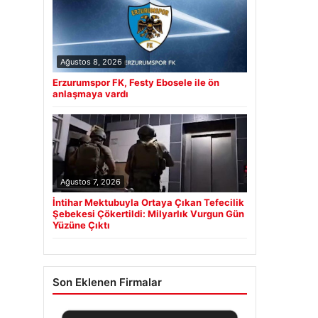
Ağustos 8, 2026
Erzurumspor FK, Festy Ebosele ile ön
anlaşmaya vardı
Ağustos 7, 2026
İntihar Mektubuyla Ortaya Çıkan Tefecilik
Şebekesi Çökertildi: Milyarlık Vurgun Gün
Yüzüne Çıktı
Son Eklenen Firmalar