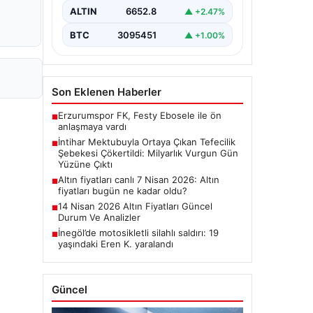
kişinin bıraktığı intihar mektubu,
ALTIN
6652.8
▲ +2.47%
bölgedeki büyük…
BTC
3095451
▲ +1.00%
Son Eklenen Haberler
Erzurumspor FK, Festy Ebosele ile ön
■
anlaşmaya vardı
İntihar Mektubuyla Ortaya Çıkan Tefecilik
■
Şebekesi Çökertildi: Milyarlık Vurgun Gün
Yüzüne Çıktı
Altın fiyatları canlı 7 Nisan 2026: Altın
■
fiyatları bugün ne kadar oldu?
14 Nisan 2026 Altın Fiyatları Güncel
■
Durum Ve Analizler
İnegöl’de motosikletli silahlı saldırı: 19
■
yaşındaki Eren K. yaralandı
Güncel