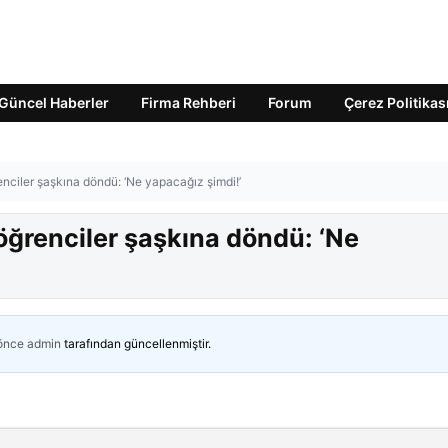
Güncel Haberler
Firma Rehberi
Forum
Çerez Politikas
renciler şaşkına döndü: ‘Ne yapacağız şimdi!’
, öğrenciler şaşkına döndü: ‘Ne
 önce
admin
tarafından güncellenmiştir.