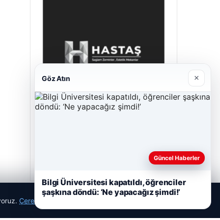
×
Göz Atın
Hastaş Beton
Mayıs 26, 2026
Güncel Haberler
Bilgi Üniversitesi kapatıldı, öğrenciler
şaşkına döndü: ‘Ne yapacağız şimdi!’
ıyoruz.
Çerez Politikamız
Reddet
Kabul Et