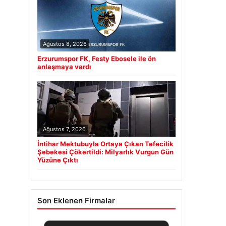
Ağustos 8, 2026
Erzurumspor FK, Festy Ebosele ile ön
anlaşmaya vardı
Ağustos 7, 2026
İntihar Mektubuyla Ortaya Çıkan Tefecilik
Şebekesi Çökertildi: Milyarlık Vurgun Gün
Yüzüne Çıktı
Son Eklenen Firmalar