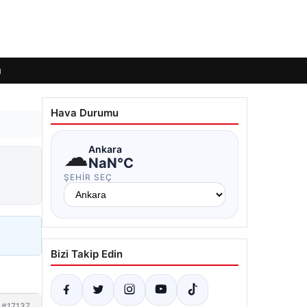
ı
Hava Durumu
☁
Ankara
NaN°C
ŞEHIR SEÇ
Bizi Takip Edin
#17137