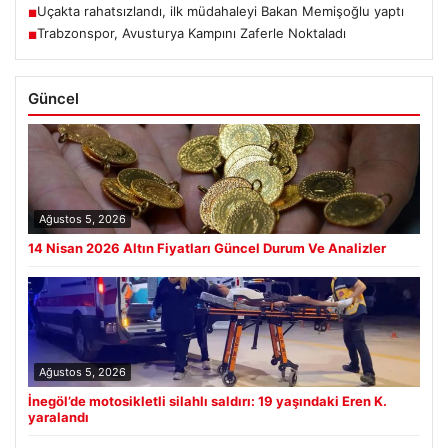
Uçakta rahatsızlandı, ilk müdahaleyi Bakan Memişoğlu yaptı
■
Trabzonspor, Avusturya Kampını Zaferle Noktaladı
■
Güncel
Ağustos 5, 2026
14 Nisan 2026 Altın Fiyatları Güncel Durum Ve Analizler
Ağustos 5, 2026
İnegöl’de motosikletli silahlı saldırı: 19 yaşındaki Eren K.
yaralandı