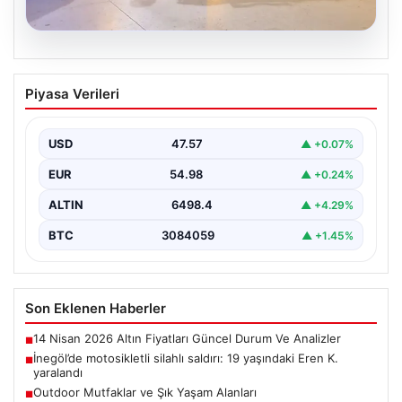
05.08.2026
İnegöl’de motosikletli silahlı saldırı: 19
Piyasa Verileri
yaşındaki Eren K. yaralandı
Bursa'nın İnegöl ilçesinde motosikletle gelen bir kişinin
tüfekle ateş açması sonucu 19 yaşındaki Eren…
USD
47.57
▲ +0.07%
EUR
54.98
▲ +0.24%
ALTIN
6498.4
▲ +4.29%
BTC
3084059
▲ +1.45%
Son Eklenen Haberler
14 Nisan 2026 Altın Fiyatları Güncel Durum Ve Analizler
■
İnegöl’de motosikletli silahlı saldırı: 19 yaşındaki Eren K.
■
yaralandı
Outdoor Mutfaklar ve Şık Yaşam Alanları
■