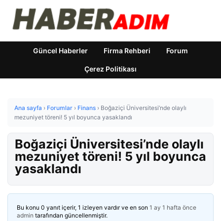
Güncel Haberler
Firma Rehberi
Forum
Çerez Politikası
Ana sayfa
›
Forumlar
›
Finans
›
Boğaziçi Üniversitesi’nde olaylı
mezuniyet töreni! 5 yıl boyunca yasaklandı
Boğaziçi Üniversitesi’nde olaylı
mezuniyet töreni! 5 yıl boyunca
yasaklandı
Bu konu 0 yanıt içerir, 1 izleyen vardır ve en son
1 ay 1 hafta önce
admin
tarafından güncellenmiştir.