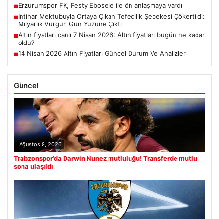
Erzurumspor FK, Festy Ebosele ile ön anlaşmaya vardı
■
İntihar Mektubuyla Ortaya Çıkan Tefecilik Şebekesi Çökertildi:
■
Milyarlık Vurgun Gün Yüzüne Çıktı
Altın fiyatları canlı 7 Nisan 2026: Altın fiyatları bugün ne kadar
■
oldu?
14 Nisan 2026 Altın Fiyatları Güncel Durum Ve Analizler
■
Güncel
Ağustos 9, 2026
Trabzonspor’da Darwin Nunez mutluluğu! Transferde mutlu
sona ulaşıldı