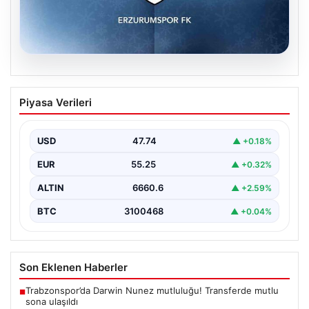
08.08.2026
Erzurumspor FK, Festy Ebosele ile ön
Piyasa Verileri
anlaşmaya vardı
Erzurumspor FK, son olarak Başakşehir'de forma giyen
İrlandalı sağ bek Festy Oseiwe Ebosele ile…
USD
47.74
▲ +0.18%
EUR
55.25
▲ +0.32%
ALTIN
6660.6
▲ +2.59%
BTC
3100468
▲ +0.04%
Son Eklenen Haberler
Trabzonspor’da Darwin Nunez mutluluğu! Transferde mutlu
■
sona ulaşıldı