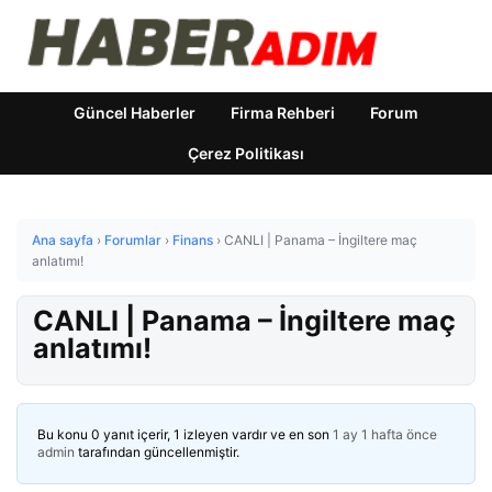
Güncel Haberler
Firma Rehberi
Forum
Çerez Politikası
Ana sayfa
›
Forumlar
›
Finans
›
CANLI | Panama – İngiltere maç
anlatımı!
CANLI | Panama – İngiltere maç
anlatımı!
Bu konu 0 yanıt içerir, 1 izleyen vardır ve en son
1 ay 1 hafta önce
admin
tarafından güncellenmiştir.