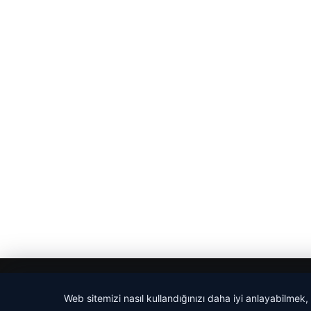
© 2026 Haber Adım
Web sitemizi nasıl kullandığınızı daha iyi anlayabilmek,
tcio