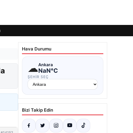
ı
Hava Durumu
☁
Ankara
da
NaN°C
ŞEHIR SEÇ
Bizi Takip Edin
#14152