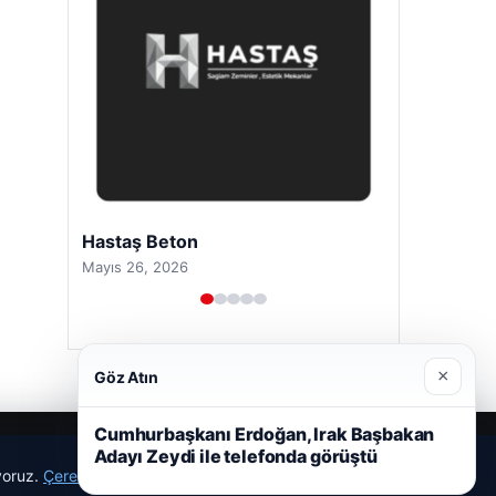
Hastaş Beton
Mayıs 26, 2026
×
Göz Atın
Cumhurbaşkanı Erdoğan, Irak Başbakan
Adayı Zeydi ile telefonda görüştü
ıyoruz.
Çerez Politikamız
Reddet
Kabul Et