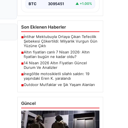
BTC
3095451
▲ +1.00%
Son Eklenen Haberler
İntihar Mektubuyla Ortaya Çıkan Tefecilik
■
Şebekesi Çökertildi: Milyarlık Vurgun Gün
Yüzüne Çıktı
Altın fiyatları canlı 7 Nisan 2026: Altın
■
fiyatları bugün ne kadar oldu?
14 Nisan 2026 Altın Fiyatları Güncel
■
Durum Ve Analizler
İnegöl’de motosikletli silahlı saldırı: 19
■
yaşındaki Eren K. yaralandı
Outdoor Mutfaklar ve Şık Yaşam Alanları
■
Güncel