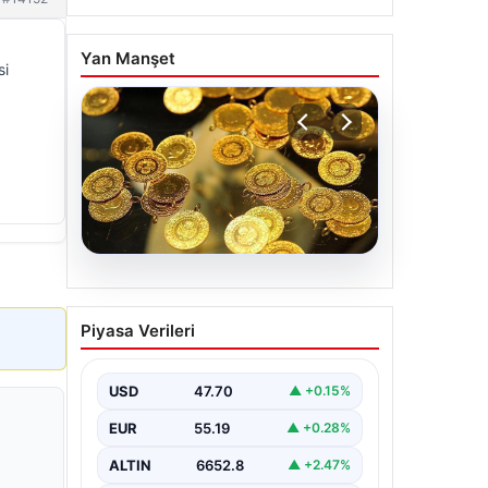
Yan Manşet
si
06.08.2026
Altın fiyatları canlı 7 Nisan
Piyasa Verileri
2026: Altın fiyatları bugün
ne kadar oldu?
USD
47.70
▲ +0.15%
EUR
55.19
▲ +0.28%
ALTIN
6652.8
▲ +2.47%