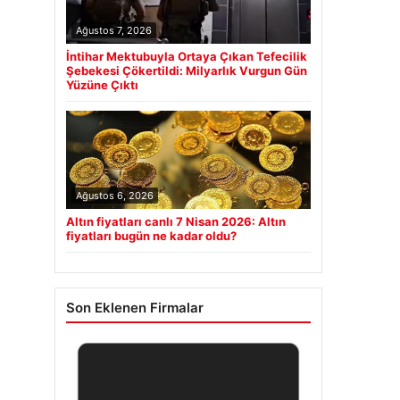
Ağustos 7, 2026
İntihar Mektubuyla Ortaya Çıkan Tefecilik
Şebekesi Çökertildi: Milyarlık Vurgun Gün
Yüzüne Çıktı
Ağustos 6, 2026
Altın fiyatları canlı 7 Nisan 2026: Altın
fiyatları bugün ne kadar oldu?
Son Eklenen Firmalar