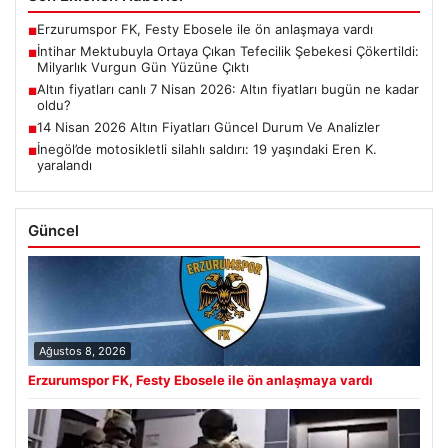
Erzurumspor FK, Festy Ebosele ile ön anlaşmaya vardı
■
İntihar Mektubuyla Ortaya Çıkan Tefecilik Şebekesi Çökertildi:
■
Milyarlık Vurgun Gün Yüzüne Çıktı
Altın fiyatları canlı 7 Nisan 2026: Altın fiyatları bugün ne kadar
■
oldu?
14 Nisan 2026 Altın Fiyatları Güncel Durum Ve Analizler
■
İnegöl’de motosikletli silahlı saldırı: 19 yaşındaki Eren K.
■
yaralandı
Güncel
Ağustos 8, 2026
Erzurumspor FK, Festy Ebosele ile ön anlaşmaya vardı