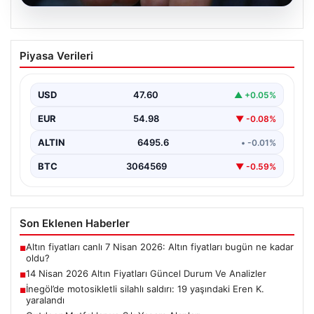
05.08.2026
14 Nisan 2026 Altın Fiyatları Güncel
Piyasa Verileri
Durum Ve Analizler
Haftanın ikinci iş gününde yatırımcıların yoğun ilgisini
çeken altın piyasası, küresel gelişmeler ve jeopolitik…
USD
47.60
▲ +0.05%
EUR
54.98
▼ -0.08%
ALTIN
6495.6
• -0.01%
BTC
3064569
▼ -0.59%
Son Eklenen Haberler
Altın fiyatları canlı 7 Nisan 2026: Altın fiyatları bugün ne kadar
■
oldu?
14 Nisan 2026 Altın Fiyatları Güncel Durum Ve Analizler
■
İnegöl’de motosikletli silahlı saldırı: 19 yaşındaki Eren K.
■
yaralandı