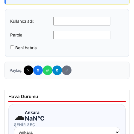
Kullanıcı adı:
Parola:
Beni hatırla
Paylaş:
Hava Durumu
☁
Ankara
NaN°C
ŞEHIR SEÇ