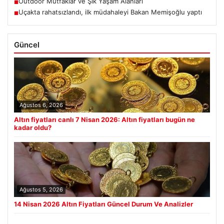
Outdoor Mutfaklar ve Şık Yaşam Alanları
■
Uçakta rahatsızlandı, ilk müdahaleyi Bakan Memişoğlu yaptı
■
Güncel
Ağustos 6, 2026
Altın fiyatları canlı 7 Nisan 2026: Altın fiyatları bugün ne
kadar oldu?
Ağustos 5, 2026
14 Nisan 2026 Altın Fiyatları Güncel Durum Ve Analizler