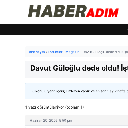
Ana sayfa
›
Forumlar
›
Magazin
›
Davut Güloğlu dede oldu! İşt
Davut Güloğlu dede oldu! İş
Bu konu 0 yanıt içerir, 1 izleyen vardır ve en son
1 ay 2 hafta
1 yazı görüntüleniyor (toplam 1)
Haziran 20, 2026: 5:50 pm