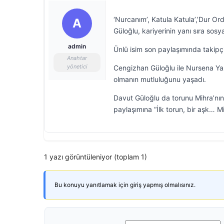
‘Nurcanım’, Katula Katula’,’Dur Or
A
Güloğlu, kariyerinin yanı sıra so
admin
Ünlü isim son paylaşımında takipçi
Anahtar
yönetici
Cengizhan Güloğlu ile Nursena Yaz
olmanın mutluluğunu yaşadı.
Davut Güloğlu da torunu Mihra’nın
paylaşımına “İlk torun, bir aşk… M
1 yazı görüntüleniyor (toplam 1)
Bu konuyu yanıtlamak için giriş yapmış olmalısınız.