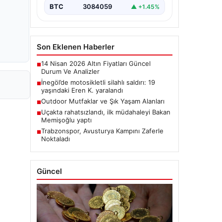
BTC
3084059
▲ +1.45%
Son Eklenen Haberler
14 Nisan 2026 Altın Fiyatları Güncel
■
Durum Ve Analizler
İnegöl’de motosikletli silahlı saldırı: 19
■
yaşındaki Eren K. yaralandı
Outdoor Mutfaklar ve Şık Yaşam Alanları
■
Uçakta rahatsızlandı, ilk müdahaleyi Bakan
■
Memişoğlu yaptı
Trabzonspor, Avusturya Kampını Zaferle
■
Noktaladı
Güncel