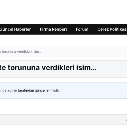
Güncel Haberler
Firma Rehberi
Forum
Çerez Politikas
e torununa verdikleri isim…
te torununa verdikleri isim…
 önce
admin
tarafından güncellenmiştir.