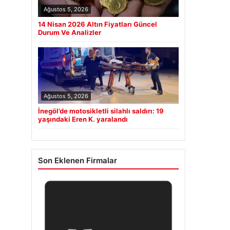
Ağustos 5, 2026
14 Nisan 2026 Altın Fiyatları Güncel
Durum Ve Analizler
Ağustos 5, 2026
İnegöl’de motosikletli silahlı saldırı: 19
yaşındaki Eren K. yaralandı
Son Eklenen Firmalar