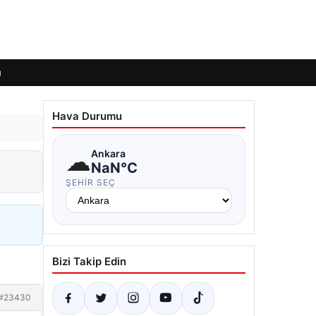
ı
Hava Durumu
☁
Ankara
NaN°C
ŞEHIR SEÇ
Bizi Takip Edin
#23430