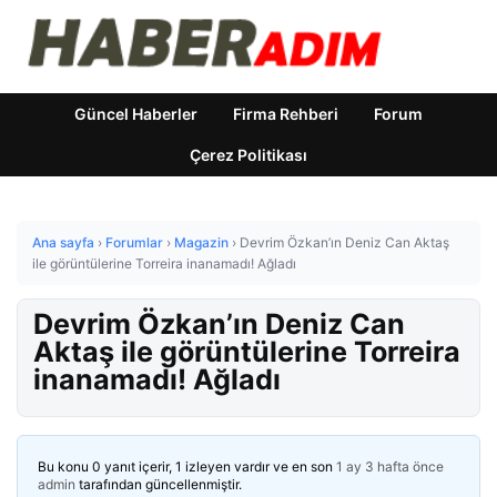
Güncel Haberler
Firma Rehberi
Forum
Çerez Politikası
Ana sayfa
›
Forumlar
›
Magazin
›
Devrim Özkan’ın Deniz Can Aktaş
ile görüntülerine Torreira inanamadı! Ağladı
Devrim Özkan’ın Deniz Can
Aktaş ile görüntülerine Torreira
inanamadı! Ağladı
Bu konu 0 yanıt içerir, 1 izleyen vardır ve en son
1 ay 3 hafta önce
admin
tarafından güncellenmiştir.