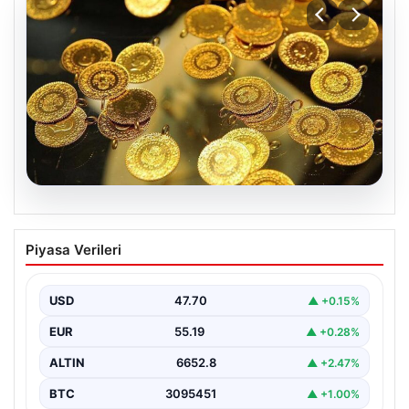
06.08.2026
Altın fiyatları canlı 7 Nisan 2026: Altın
Piyasa Verileri
fiyatları bugün ne kadar oldu?
USD
47.70
▲ +0.15%
EUR
55.19
▲ +0.28%
ALTIN
6652.8
▲ +2.47%
BTC
3095451
▲ +1.00%