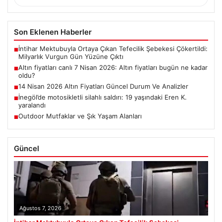
Son Eklenen Haberler
İntihar Mektubuyla Ortaya Çıkan Tefecilik Şebekesi Çökertildi:
■
Milyarlık Vurgun Gün Yüzüne Çıktı
Altın fiyatları canlı 7 Nisan 2026: Altın fiyatları bugün ne kadar
■
oldu?
14 Nisan 2026 Altın Fiyatları Güncel Durum Ve Analizler
■
İnegöl’de motosikletli silahlı saldırı: 19 yaşındaki Eren K.
■
yaralandı
Outdoor Mutfaklar ve Şık Yaşam Alanları
■
Güncel
Ağustos 7, 2026