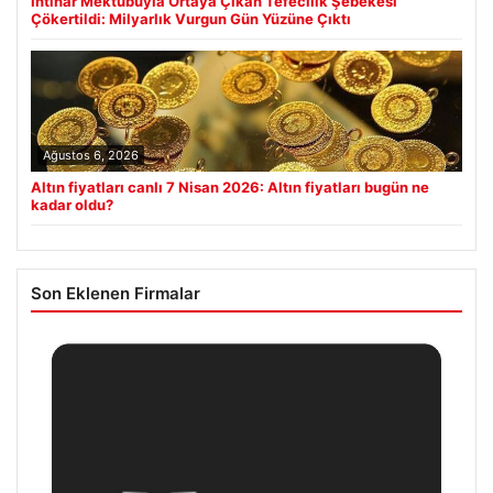
İntihar Mektubuyla Ortaya Çıkan Tefecilik Şebekesi
Çökertildi: Milyarlık Vurgun Gün Yüzüne Çıktı
Ağustos 6, 2026
Altın fiyatları canlı 7 Nisan 2026: Altın fiyatları bugün ne
kadar oldu?
Son Eklenen Firmalar