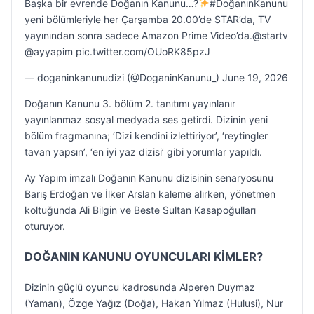
Başka bir evrende Doğanın Kanunu…?
#DoğanınKanunu
yeni bölümleriyle her Çarşamba 20.00’de STAR’da, TV
yayınından sonra sadece Amazon Prime Video’da.@startv
@ayyapim pic.twitter.com/OUoRK85pzJ
— doganinkanunudizi (@DoganinKanunu_) June 19, 2026
Doğanın Kanunu 3. bölüm 2. tanıtımı yayınlanır
yayınlanmaz sosyal medyada ses getirdi. Dizinin yeni
bölüm fragmanına; ‘Dizi kendini izlettiriyor’, ‘reytingler
tavan yapsın’, ‘en iyi yaz dizisi’ gibi yorumlar yapıldı.
Ay Yapım imzalı Doğanın Kanunu dizisinin senaryosunu
Barış Erdoğan ve İlker Arslan kaleme alırken, yönetmen
koltuğunda Ali Bilgin ve Beste Sultan Kasapoğulları
oturuyor.
DOĞANIN KANUNU OYUNCULARI KİMLER?
Dizinin güçlü oyuncu kadrosunda Alperen Duymaz
(Yaman), Özge Yağız (Doğa), Hakan Yılmaz (Hulusi), Nur