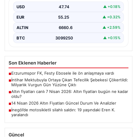
USD
47.74
▲ +0.18%
Elazığ'da tefecilere borçlandığını belirterek hayatına
son veren bir kişinin bıraktığı intihar mektubu,
EUR
55.25
▲ +0.32%
bölgedeki büyük…
ALTIN
6660.6
▲ +2.59%
BTC
3099250
▲ +0.15%
Son Eklenen Haberler
Erzurumspor FK, Festy Ebosele ile ön anlaşmaya vardı
■
İntihar Mektubuyla Ortaya Çıkan Tefecilik Şebekesi Çökertildi:
■
Milyarlık Vurgun Gün Yüzüne Çıktı
Altın fiyatları canlı 7 Nisan 2026: Altın fiyatları bugün ne kadar
■
oldu?
14 Nisan 2026 Altın Fiyatları Güncel Durum Ve Analizler
■
İnegöl’de motosikletli silahlı saldırı: 19 yaşındaki Eren K.
■
yaralandı
Güncel