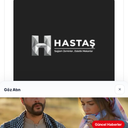
×
Göz Atın
Prenses Night Club
Nisan 29, 2026
Web sitemizi nasıl kullandığınızı daha iyi anlayabilmek,
Güncel Haberler