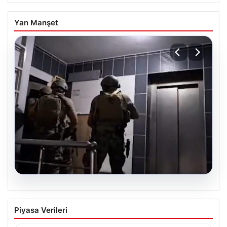
Yan Manşet
07.08.2026
İntihar Mektubuyla Ortaya Çıkan
Piyasa Verileri
Tefecilik Şebekesi Çökertildi: Milyarlık
Vurgun Gün Yüzüne Çıktı