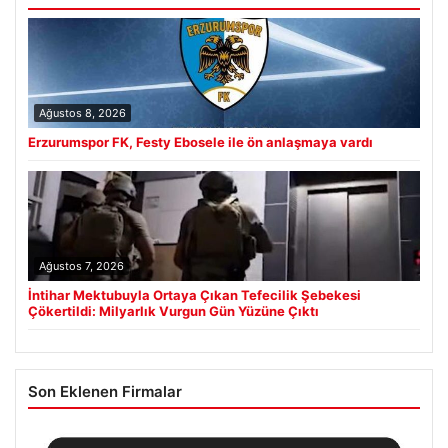
Ağustos 8, 2026
Erzurumspor FK, Festy Ebosele ile ön anlaşmaya vardı
Ağustos 7, 2026
İntihar Mektubuyla Ortaya Çıkan Tefecilik Şebekesi
Çökertildi: Milyarlık Vurgun Gün Yüzüne Çıktı
Son Eklenen Firmalar