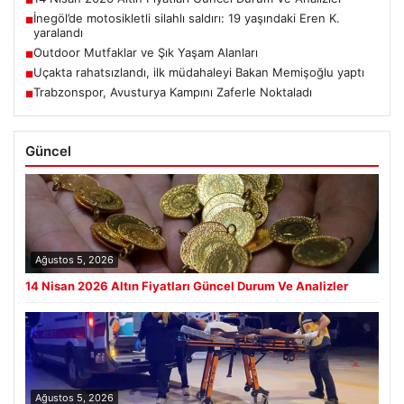
■
İnegöl’de motosikletli silahlı saldırı: 19 yaşındaki Eren K.
■
yaralandı
Outdoor Mutfaklar ve Şık Yaşam Alanları
■
Uçakta rahatsızlandı, ilk müdahaleyi Bakan Memişoğlu yaptı
■
Trabzonspor, Avusturya Kampını Zaferle Noktaladı
■
Güncel
Ağustos 5, 2026
14 Nisan 2026 Altın Fiyatları Güncel Durum Ve Analizler
Ağustos 5, 2026