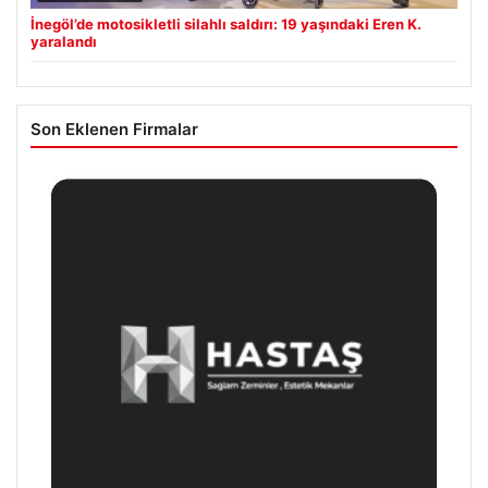
İnegöl’de motosikletli silahlı saldırı: 19 yaşındaki Eren K.
yaralandı
Son Eklenen Firmalar