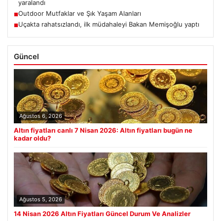
yaralandı
Outdoor Mutfaklar ve Şık Yaşam Alanları
■
Uçakta rahatsızlandı, ilk müdahaleyi Bakan Memişoğlu yaptı
■
Güncel
Ağustos 6, 2026
Altın fiyatları canlı 7 Nisan 2026: Altın fiyatları bugün ne
kadar oldu?
Ağustos 5, 2026
14 Nisan 2026 Altın Fiyatları Güncel Durum Ve Analizler