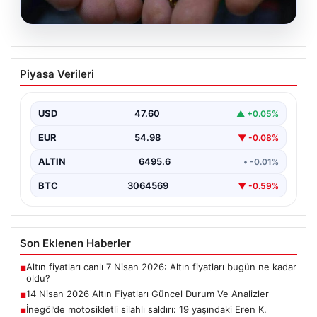
05.08.2026
14 Nisan 2026 Altın Fiyatları Güncel
Piyasa Verileri
Durum Ve Analizler
Haftanın ikinci iş gününde yatırımcıların yoğun ilgisini
çeken altın piyasası, küresel gelişmeler ve jeopolitik…
USD
47.60
▲ +0.05%
EUR
54.98
▼ -0.08%
ALTIN
6495.6
• -0.01%
BTC
3064569
▼ -0.59%
Son Eklenen Haberler
Altın fiyatları canlı 7 Nisan 2026: Altın fiyatları bugün ne kadar
■
oldu?
14 Nisan 2026 Altın Fiyatları Güncel Durum Ve Analizler
■
İnegöl’de motosikletli silahlı saldırı: 19 yaşındaki Eren K.
■