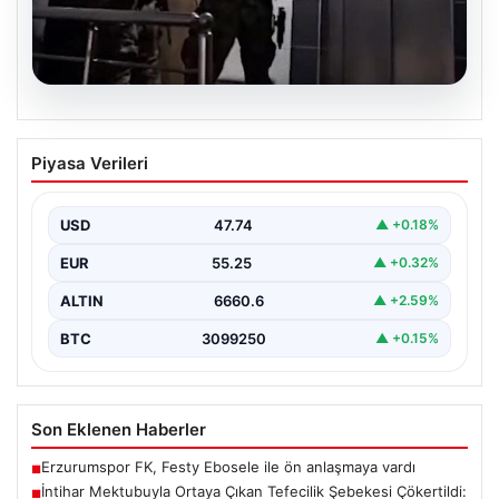
07.08.2026
İntihar Mektubuyla Ortaya Çıkan
Piyasa Verileri
Tefecilik Şebekesi Çökertildi: Milyarlık
Vurgun Gün Yüzüne Çıktı
USD
47.74
▲ +0.18%
Elazığ'da tefecilere borçlandığını belirterek hayatına
son veren bir kişinin bıraktığı intihar mektubu,
EUR
55.25
▲ +0.32%
bölgedeki büyük…
ALTIN
6660.6
▲ +2.59%
BTC
3099250
▲ +0.15%
Son Eklenen Haberler
Erzurumspor FK, Festy Ebosele ile ön anlaşmaya vardı
■
İntihar Mektubuyla Ortaya Çıkan Tefecilik Şebekesi Çökertildi:
■