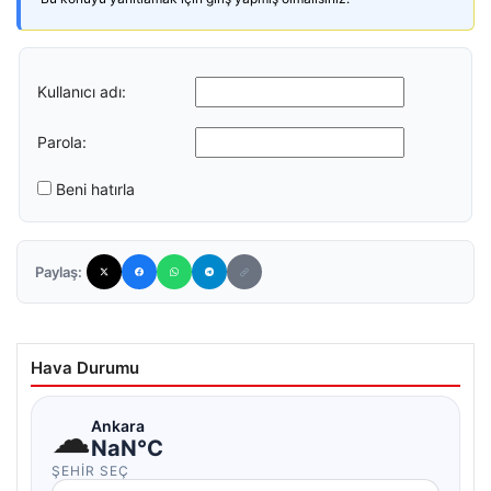
Kullanıcı adı:
Parola:
Beni hatırla
Paylaş:
Hava Durumu
☁
Ankara
NaN°C
ŞEHIR SEÇ