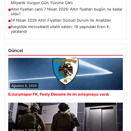
Milyarlık Vurgun Gün Yüzüne Çıktı
Altın fiyatları canlı 7 Nisan 2026: Altın fiyatları bugün ne kadar
■
oldu?
14 Nisan 2026 Altın Fiyatları Güncel Durum Ve Analizler
■
İnegöl’de motosikletli silahlı saldırı: 19 yaşındaki Eren K.
■
yaralandı
Güncel
Ağustos 8, 2026
Erzurumspor FK, Festy Ebosele ile ön anlaşmaya vardı
Ağustos 7, 2026