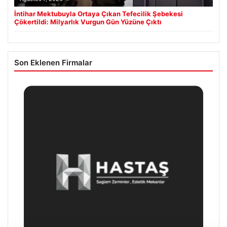
İntihar Mektubuyla Ortaya Çıkan Tefecilik Şebekesi
Çökertildi: Milyarlık Vurgun Gün Yüzüne Çıktı
Son Eklenen Firmalar