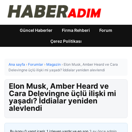
Güncel Haberler
Firma Rehberi
Forum
Çerez Politikası
Ana sayfa
›
Forumlar
›
Magazin
›
Elon Musk, Amber Heard ve Cara
Delevingne üçlü ilişki mi yaşadı? İddialar yeniden alevlendi
Elon Musk, Amber Heard ve
Cara Delevingne üçlü ilişki mi
yaşadı? İddialar yeniden
alevlendi
Bu konu 0 yanıt içerir, 1 izleyen vardır ve en son
3 ay önce
admin