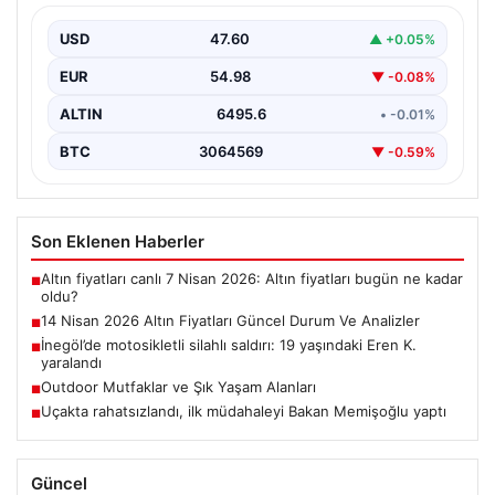
Haftanın ikinci iş gününde yatırımcıların yoğun ilgisini
çeken altın piyasası, küresel gelişmeler ve jeopolitik…
USD
47.60
▲ +0.05%
EUR
54.98
▼ -0.08%
ALTIN
6495.6
• -0.01%
BTC
3064569
▼ -0.59%
Son Eklenen Haberler
Altın fiyatları canlı 7 Nisan 2026: Altın fiyatları bugün ne kadar
■
oldu?
14 Nisan 2026 Altın Fiyatları Güncel Durum Ve Analizler
■
İnegöl’de motosikletli silahlı saldırı: 19 yaşındaki Eren K.
■
yaralandı
Outdoor Mutfaklar ve Şık Yaşam Alanları
■
Uçakta rahatsızlandı, ilk müdahaleyi Bakan Memişoğlu yaptı
■
Güncel