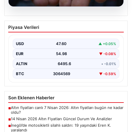
05.08.2026
14 Nisan 2026 Altın Fiyatları Güncel
Piyasa Verileri
Durum Ve Analizler
Haftanın ikinci iş gününde yatırımcıların yoğun ilgisini
çeken altın piyasası, küresel gelişmeler ve jeopolitik…
USD
47.60
▲ +0.05%
EUR
54.98
▼ -0.08%
ALTIN
6495.6
• -0.01%
BTC
3064569
▼ -0.59%
Son Eklenen Haberler
Altın fiyatları canlı 7 Nisan 2026: Altın fiyatları bugün ne kadar
■
oldu?
14 Nisan 2026 Altın Fiyatları Güncel Durum Ve Analizler
■
İnegöl’de motosikletli silahlı saldırı: 19 yaşındaki Eren K.
■
yaralandı