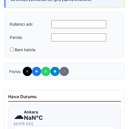
Kullanıcı adı:
Parola:
Beni hatırla
Paylaş:
Hava Durumu
☁
Ankara
NaN°C
ŞEHIR SEÇ