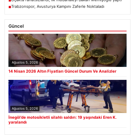
■
Trabzonspor, Avusturya Kampını Zaferle Noktaladı
■
Güncel
Ağustos 5, 2026
14 Nisan 2026 Altın Fiyatları Güncel Durum Ve Analizler
Ağustos 5, 2026
İnegöl’de motosikletli silahlı saldırı: 19 yaşındaki Eren K.
yaralandı