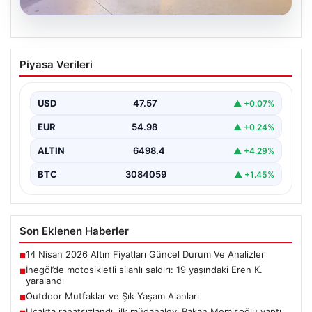
05.08.2026
İnegöl’de motosikletli silahlı saldırı: 19
Piyasa Verileri
yaşındaki Eren K. yaralandı
Bursa'nın İnegöl ilçesinde motosikletle gelen bir kişinin
tüfekle ateş açması sonucu 19 yaşındaki Eren…
USD
47.57
▲ +0.07%
EUR
54.98
▲ +0.24%
ALTIN
6498.4
▲ +4.29%
BTC
3084059
▲ +1.45%
Son Eklenen Haberler
14 Nisan 2026 Altın Fiyatları Güncel Durum Ve Analizler
■
İnegöl’de motosikletli silahlı saldırı: 19 yaşındaki Eren K.
■
yaralandı
Outdoor Mutfaklar ve Şık Yaşam Alanları
■
Uçakta rahatsızlandı, ilk müdahaleyi Bakan Memişoğlu yaptı