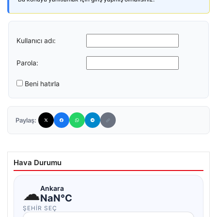
Kullanıcı adı:
Parola:
Beni hatırla
Paylaş:
Hava Durumu
☁
Ankara
NaN°C
ŞEHIR SEÇ