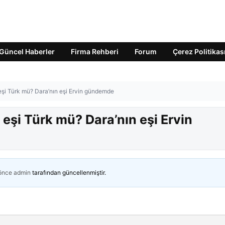
Güncel Haberler
Firma Rehberi
Forum
Çerez Politikas
n eşi Türk mü? Dara’nın eşi Ervin gündemde
n eşi Türk mü? Dara’nın eşi Ervin
 önce
admin
tarafından güncellenmiştir.