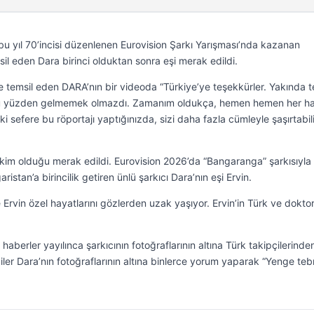
bu yıl 70’incisi düzenlenen Eurovision Şarkı Yarışması’nda kazanan
sil eden Dara birinci olduktan sonra eşi merak edildi.
le temsil eden DARA’nın bir videoda “Türkiye’ye teşekkürler. Yakında t
 bu yüzden gelmemek olmazdı. Zamanım oldukça, hemen hemen her ha
i sefere bu röportajı yaptığınızda, sizi daha fazla cümleyle şaşırtabili
n kim olduğu merak edildi. Eurovision 2026’da “Bangaranga” şarkısıyla
istan’a birincilik getiren ünlü şarkıcı Dara’nın eşi Ervin.
Ervin özel hayatlarını gözlerden uzak yaşıyor. Ervin’in Türk ve dokto
haberler yayılınca şarkıcının fotoğraflarının altına Türk takipçilerinde
ler Dara’nın fotoğraflarının altına binlerce yorum yaparak “Yenge tebr