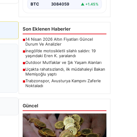
BTC
3084059
▲ +1.45%
Son Eklenen Haberler
14 Nisan 2026 Altın Fiyatları Güncel
■
Durum Ve Analizler
İnegöl’de motosikletli silahlı saldırı: 19
■
yaşındaki Eren K. yaralandı
Outdoor Mutfaklar ve Şık Yaşam Alanları
■
Uçakta rahatsızlandı, ilk müdahaleyi Bakan
■
Memişoğlu yaptı
Trabzonspor, Avusturya Kampını Zaferle
■
Noktaladı
Güncel