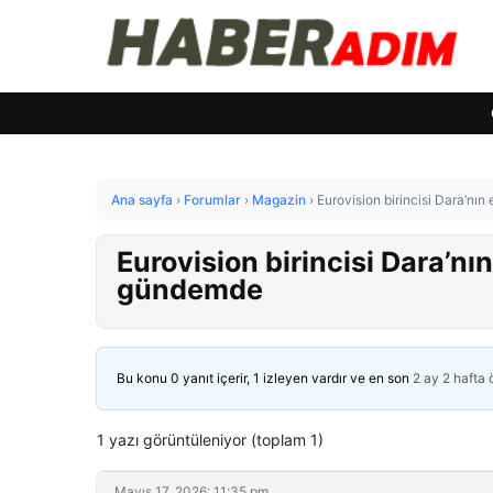
Ana sayfa
›
Forumlar
›
Magazin
›
Eurovision birincisi Dara’nı
Eurovision birincisi Dara’nı
gündemde
Bu konu 0 yanıt içerir, 1 izleyen vardır ve en son
2 ay 2 hafta
1 yazı görüntüleniyor (toplam 1)
Mayıs 17, 2026: 11:35 pm