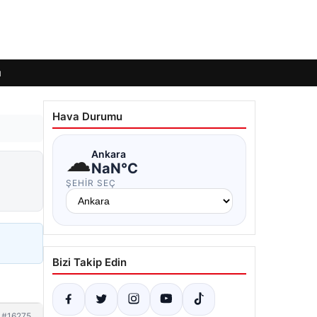
ı
Hava Durumu
☁
Ankara
NaN°C
ŞEHIR SEÇ
Bizi Takip Edin
#16275