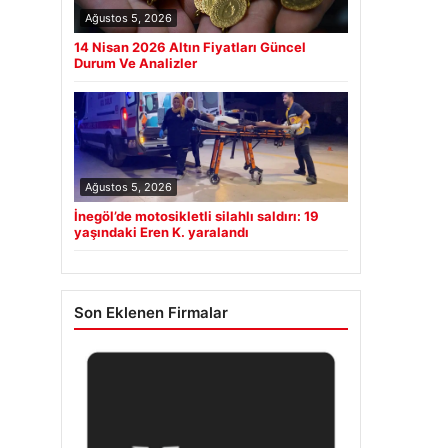
Ağustos 5, 2026
14 Nisan 2026 Altın Fiyatları Güncel
Durum Ve Analizler
Ağustos 5, 2026
İnegöl’de motosikletli silahlı saldırı: 19
yaşındaki Eren K. yaralandı
Son Eklenen Firmalar