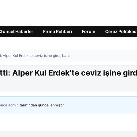
Güncel Haberler
Firma Rehberi
Forum
Çerez Politikas
i: Alper Kul Erdek’te ceviz işine girdi, battı
tti: Alper Kul Erdek’te ceviz işine gird
 önce
admin
tarafından güncellenmiştir.