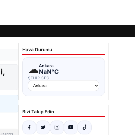
ı
Hava Durumu
☁
Ankara
i,
NaN°C
ŞEHIR SEÇ
Bizi Takip Edin
#16237