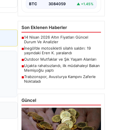
BTC
3084059
▲ +1.45%
Son Eklenen Haberler
14 Nisan 2026 Altın Fiyatları Güncel
■
Durum Ve Analizler
İnegöl’de motosikletli silahlı saldırı: 19
■
yaşındaki Eren K. yaralandı
Outdoor Mutfaklar ve Şık Yaşam Alanları
■
Uçakta rahatsızlandı, ilk müdahaleyi Bakan
■
Memişoğlu yaptı
Trabzonspor, Avusturya Kampını Zaferle
■
Noktaladı
Güncel