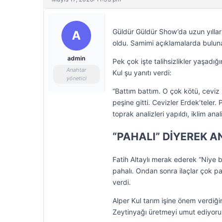
Güldür Güldür Show’da uzun yıllar 
A
oldu. Samimi açıklamalarda bulunan 
admin
Pek çok işte talihsizlikler yaşadığ
Anahtar
Kul şu yanıtı verdi:
yönetici
“Battım battım. O çok kötü, ceviz
peşine gitti. Cevizler Erdek’teler.
toprak analizleri yapıldı, iklim ana
“PAHALI” DİYEREK A
Fatih Altaylı merak ederek “Niye 
pahalı. Ondan sonra ilaçlar çok pa
verdi.
Alper Kul tarım işine önem verdiği
Zeytinyağı üretmeyi umut ediyoru