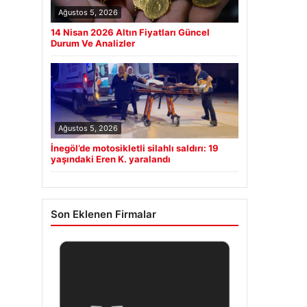
Ağustos 5, 2026
14 Nisan 2026 Altın Fiyatları Güncel
Durum Ve Analizler
Ağustos 5, 2026
İnegöl’de motosikletli silahlı saldırı: 19
yaşındaki Eren K. yaralandı
Son Eklenen Firmalar