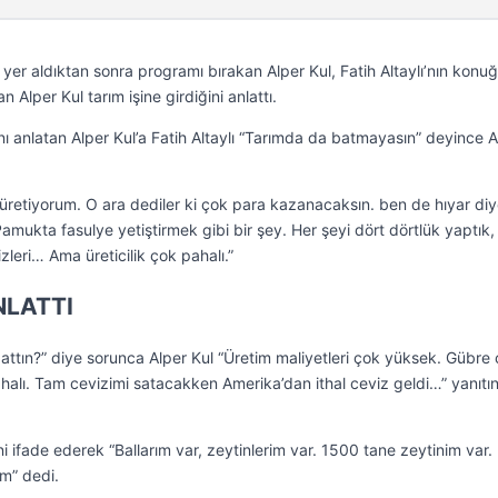
yer aldıktan sonra programı bırakan Alper Kul, Fatih Altaylı’nın konu
Alper Kul tarım işine girdiğini anlattı.
ını anlatan Alper Kul’a Fatih Altaylı “Tarımda da batmayasın” deyince A
 üretiyorum. O ara dediler ki çok para kazanacaksın. ben de hıyar diy
 Pamukta fasulye yetiştirmek gibi bir şey. Her şeyi dört dörtlük yaptık,
lizleri… Ama üreticilik çok pahalı.”
NLATTI
battın?” diye sorunca Alper Kul “Üretim maliyetleri çok yüksek. Gübre
halı. Tam cevizimi satacakken Amerika’dan ithal ceviz geldi…” yanıtın
ni ifade ederek “Ballarım var, zeytinlerim var. 1500 tane zeytinim var.
m” dedi.