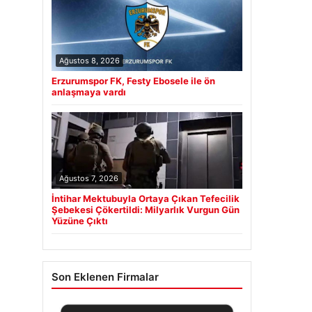
Ağustos 8, 2026
Erzurumspor FK, Festy Ebosele ile ön
anlaşmaya vardı
Ağustos 7, 2026
İntihar Mektubuyla Ortaya Çıkan Tefecilik
Şebekesi Çökertildi: Milyarlık Vurgun Gün
Yüzüne Çıktı
Son Eklenen Firmalar