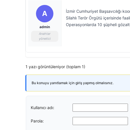
İzmir Cumhuriyet Başsavcılığı koo
A
Silahlı Terör Örgütü içerisinde faa
Operasyonlarda 10 şüpheli gözaltı
admin
Anahtar
yönetici
1 yazı görüntüleniyor (toplam 1)
Bu konuyu yanıtlamak için giriş yapmış olmalısınız.
Kullanıcı adı:
Parola: