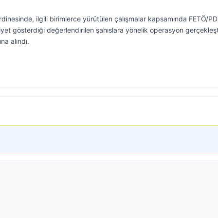
rdinesinde, ilgili birimlerce yürütülen çalışmalar kapsamında FETÖ/P
liyet gösterdiği değerlendirilen şahıslara yönelik operasyon gerçekleşti
na alındı.