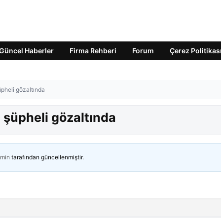
Güncel Haberler
Firma Rehberi
Forum
Çerez Politikas
pheli gözaltında
şüpheli gözaltında
min
tarafından güncellenmiştir.