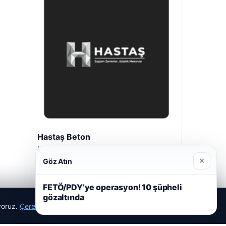
Hastaş Beton
Mayıs 26, 2026
×
Göz Atın
FETÖ/PDY’ye operasyon! 10 şüpheli
gözaltında
ıyoruz.
Çerez Politikamız
Reddet
Kabul Et