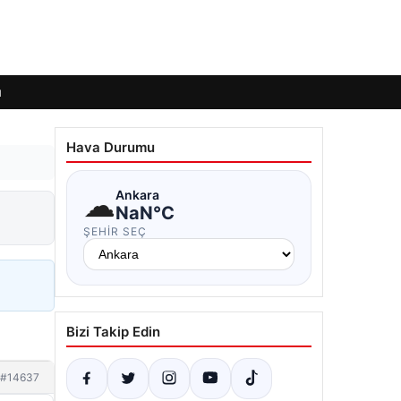
ı
Hava Durumu
☁
Ankara
NaN°C
ŞEHIR SEÇ
Bizi Takip Edin
#14637