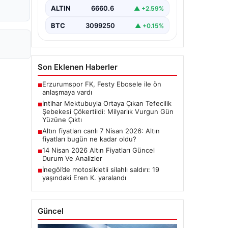
kişinin bıraktığı intihar mektubu,
ALTIN
6660.6
▲ +2.59%
bölgedeki büyük…
BTC
3099250
▲ +0.15%
Son Eklenen Haberler
Erzurumspor FK, Festy Ebosele ile ön
■
anlaşmaya vardı
İntihar Mektubuyla Ortaya Çıkan Tefecilik
■
Şebekesi Çökertildi: Milyarlık Vurgun Gün
Yüzüne Çıktı
Altın fiyatları canlı 7 Nisan 2026: Altın
■
fiyatları bugün ne kadar oldu?
14 Nisan 2026 Altın Fiyatları Güncel
■
Durum Ve Analizler
İnegöl’de motosikletli silahlı saldırı: 19
■
yaşındaki Eren K. yaralandı
Güncel