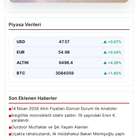
05.08.2026
İnegöl’de motosikletli silahlı saldırı: 19
Piyasa Verileri
yaşındaki Eren K. yaralandı
Bursa'nın İnegöl ilçesinde motosikletle gelen bir kişinin
tüfekle ateş açması sonucu 19 yaşındaki Eren…
USD
47.57
▲ +0.07%
EUR
54.98
▲ +0.24%
ALTIN
6498.4
▲ +4.29%
BTC
3084059
▲ +1.45%
Son Eklenen Haberler
14 Nisan 2026 Altın Fiyatları Güncel Durum Ve Analizler
■
İnegöl’de motosikletli silahlı saldırı: 19 yaşındaki Eren K.
■
yaralandı
Outdoor Mutfaklar ve Şık Yaşam Alanları
■
Uçakta rahatsızlandı, ilk müdahaleyi Bakan Memişoğlu yaptı
■