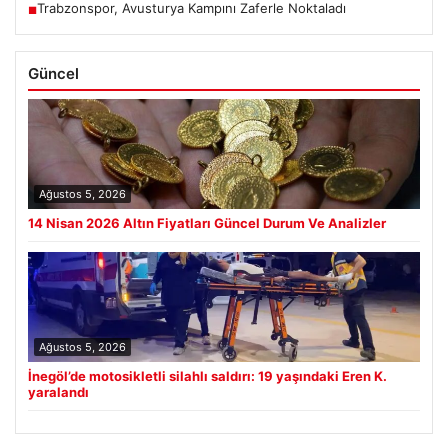
Trabzonspor, Avusturya Kampını Zaferle Noktaladı
■
Güncel
Ağustos 5, 2026
14 Nisan 2026 Altın Fiyatları Güncel Durum Ve Analizler
Ağustos 5, 2026
İnegöl’de motosikletli silahlı saldırı: 19 yaşındaki Eren K.
yaralandı