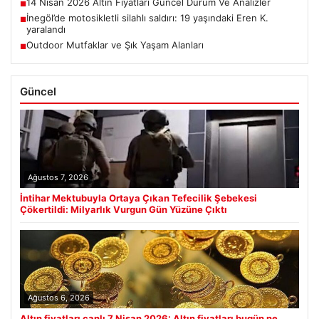
14 Nisan 2026 Altın Fiyatları Güncel Durum Ve Analizler
■
İnegöl’de motosikletli silahlı saldırı: 19 yaşındaki Eren K.
■
yaralandı
Outdoor Mutfaklar ve Şık Yaşam Alanları
■
Güncel
Ağustos 7, 2026
İntihar Mektubuyla Ortaya Çıkan Tefecilik Şebekesi
Çökertildi: Milyarlık Vurgun Gün Yüzüne Çıktı
Ağustos 6, 2026
Altın fiyatları canlı 7 Nisan 2026: Altın fiyatları bugün ne