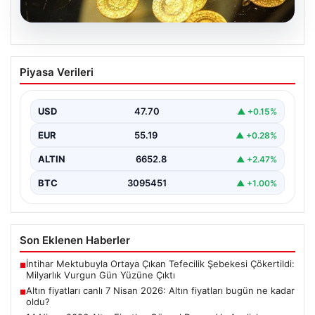
06.08.2026
Altın fiyatları canlı 7 Nisan 2026: Altın
Piyasa Verileri
fiyatları bugün ne kadar oldu?
USD
47.70
▲ +0.15%
EUR
55.19
▲ +0.28%
ALTIN
6652.8
▲ +2.47%
BTC
3095451
▲ +1.00%
Son Eklenen Haberler
İntihar Mektubuyla Ortaya Çıkan Tefecilik Şebekesi Çökertildi:
■
Milyarlık Vurgun Gün Yüzüne Çıktı
Altın fiyatları canlı 7 Nisan 2026: Altın fiyatları bugün ne kadar
■
oldu?