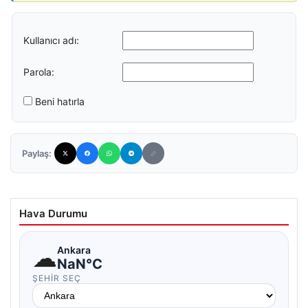
Kullanıcı adı:
Parola:
Beni hatırla
Paylaş:
Hava Durumu
☁
Ankara
NaN°C
ŞEHIR SEÇ