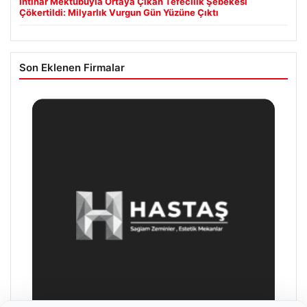
İntihar Mektubuyla Ortaya Çıkan Tefecilik Şebekesi
Çökertildi: Milyarlık Vurgun Gün Yüzüne Çıktı
Son Eklenen Firmalar