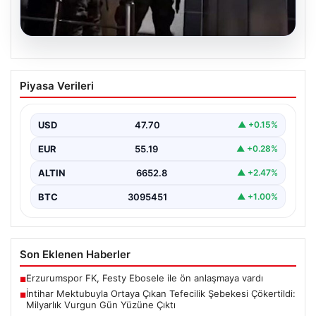
07.08.2026
İntihar Mektubuyla Ortaya Çıkan
Piyasa Verileri
Tefecilik Şebekesi Çökertildi: Milyarlık
Vurgun Gün Yüzüne Çıktı
USD
47.70
▲ +0.15%
Elazığ'da tefecilere borçlandığını belirterek hayatına
son veren bir kişinin bıraktığı intihar mektubu,
EUR
55.19
▲ +0.28%
bölgedeki büyük…
ALTIN
6652.8
▲ +2.47%
BTC
3095451
▲ +1.00%
Son Eklenen Haberler
Erzurumspor FK, Festy Ebosele ile ön anlaşmaya vardı
■
İntihar Mektubuyla Ortaya Çıkan Tefecilik Şebekesi Çökertildi:
■
Milyarlık Vurgun Gün Yüzüne Çıktı