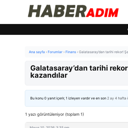
Ana sayfa
›
Forumlar
›
Finans
›
Galatasaray’dan tarihi rekor! 
Galatasaray’dan tarihi rek
kazandılar
Bu konu 0 yanıt içerir, 1 izleyen vardır ve en son
2 ay 4 hafta
1 yazı görüntüleniyor (toplam 1)
Mayıs 10, 2026: 3:35 pm