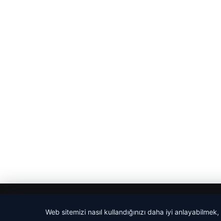
© 2026 Haber Adım
Web sitemizi nasıl kullandığınızı daha iyi anlayabilmek,
cio