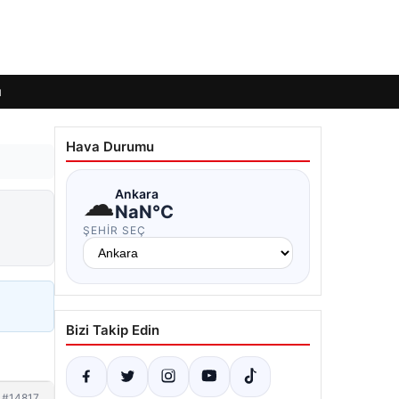
ı
Hava Durumu
☁
Ankara
NaN°C
ŞEHIR SEÇ
Bizi Takip Edin
#14817