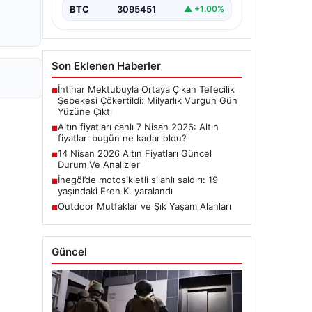
BTC
3095451
▲ +1.00%
Son Eklenen Haberler
İntihar Mektubuyla Ortaya Çıkan Tefecilik
■
Şebekesi Çökertildi: Milyarlık Vurgun Gün
Yüzüne Çıktı
Altın fiyatları canlı 7 Nisan 2026: Altın
■
fiyatları bugün ne kadar oldu?
14 Nisan 2026 Altın Fiyatları Güncel
■
Durum Ve Analizler
İnegöl’de motosikletli silahlı saldırı: 19
■
yaşındaki Eren K. yaralandı
Outdoor Mutfaklar ve Şık Yaşam Alanları
■
Güncel