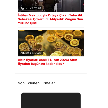
Ağustos 7, 2026
İntihar Mektubuyla Ortaya Çıkan Tefecilik
Şebekesi Çökertildi: Milyarlık Vurgun Gün
Yüzüne Çıktı
Ağustos 6, 2026
Altın fiyatları canlı 7 Nisan 2026: Altın
fiyatları bugün ne kadar oldu?
Son Eklenen Firmalar