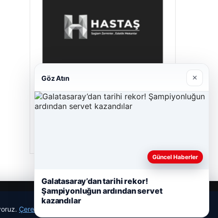
×
Göz Atın
Hastaş Beton
Mayıs 26, 2026
Güncel Haberler
Galatasaray’dan tarihi rekor!
Şampiyonluğun ardından servet
kazandılar
ıyoruz.
Çerez Politikamız
Reddet
Kabul Et