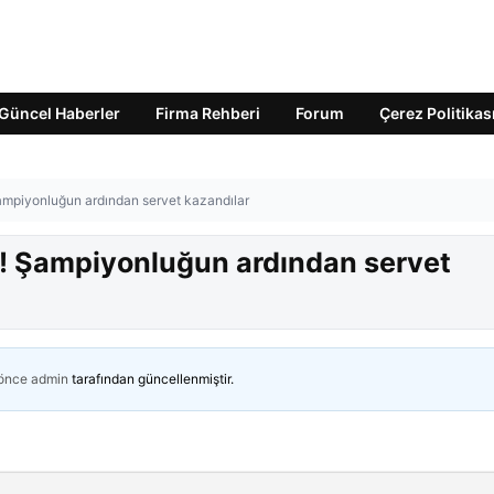
Güncel Haberler
Firma Rehberi
Forum
Çerez Politikas
Şampiyonluğun ardından servet kazandılar
or! Şampiyonluğun ardından servet
 önce
admin
tarafından güncellenmiştir.