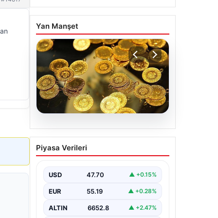
Yan Manşet
tan
06.08.2026
Altın fiyatları canlı 7 Nisan
Piyasa Verileri
2026: Altın fiyatları bugün
ne kadar oldu?
USD
47.70
▲ +0.15%
EUR
55.19
▲ +0.28%
ALTIN
6652.8
▲ +2.47%