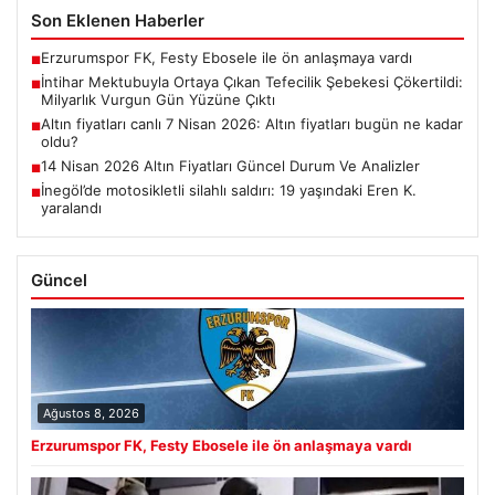
Son Eklenen Haberler
Erzurumspor FK, Festy Ebosele ile ön anlaşmaya vardı
■
İntihar Mektubuyla Ortaya Çıkan Tefecilik Şebekesi Çökertildi:
■
Milyarlık Vurgun Gün Yüzüne Çıktı
Altın fiyatları canlı 7 Nisan 2026: Altın fiyatları bugün ne kadar
■
oldu?
14 Nisan 2026 Altın Fiyatları Güncel Durum Ve Analizler
■
İnegöl’de motosikletli silahlı saldırı: 19 yaşındaki Eren K.
■
yaralandı
Güncel
Ağustos 8, 2026
Erzurumspor FK, Festy Ebosele ile ön anlaşmaya vardı