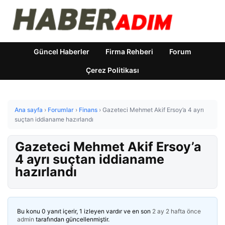
Güncel Haberler
Firma Rehberi
Forum
Çerez Politikası
Ana sayfa
›
Forumlar
›
Finans
›
Gazeteci Mehmet Akif Ersoy’a 4 ayrı
suçtan iddianame hazırlandı
Gazeteci Mehmet Akif Ersoy’a
4 ayrı suçtan iddianame
hazırlandı
Bu konu 0 yanıt içerir, 1 izleyen vardır ve en son
2 ay 2 hafta önce
admin
tarafından güncellenmiştir.