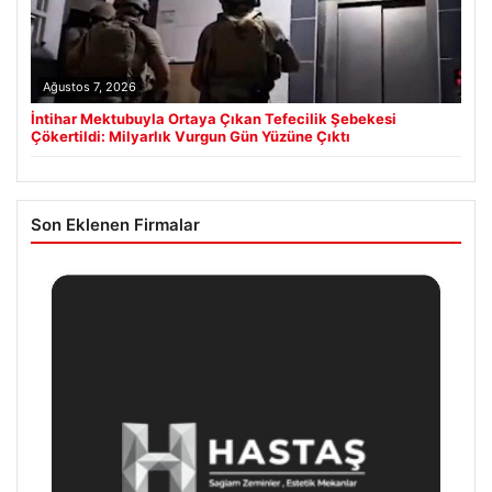
Ağustos 7, 2026
İntihar Mektubuyla Ortaya Çıkan Tefecilik Şebekesi
Çökertildi: Milyarlık Vurgun Gün Yüzüne Çıktı
Son Eklenen Firmalar