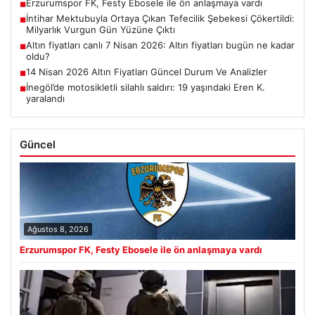
Erzurumspor FK, Festy Ebosele ile ön anlaşmaya vardı
■
İntihar Mektubuyla Ortaya Çıkan Tefecilik Şebekesi Çökertildi:
■
Milyarlık Vurgun Gün Yüzüne Çıktı
Altın fiyatları canlı 7 Nisan 2026: Altın fiyatları bugün ne kadar
■
oldu?
14 Nisan 2026 Altın Fiyatları Güncel Durum Ve Analizler
■
İnegöl’de motosikletli silahlı saldırı: 19 yaşındaki Eren K.
■
yaralandı
Güncel
Ağustos 8, 2026
Erzurumspor FK, Festy Ebosele ile ön anlaşmaya vardı