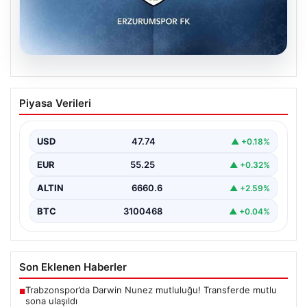
08.08.2026
Erzurumspor FK, Festy Ebosele ile ön
Piyasa Verileri
anlaşmaya vardı
Erzurumspor FK, son olarak Başakşehir'de forma giyen
İrlandalı sağ bek Festy Oseiwe Ebosele ile…
USD
47.74
▲ +0.18%
EUR
55.25
▲ +0.32%
ALTIN
6660.6
▲ +2.59%
BTC
3100468
▲ +0.04%
Son Eklenen Haberler
Trabzonspor’da Darwin Nunez mutluluğu! Transferde mutlu
■
sona ulaşıldı