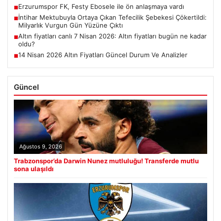
Erzurumspor FK, Festy Ebosele ile ön anlaşmaya vardı
■
İntihar Mektubuyla Ortaya Çıkan Tefecilik Şebekesi Çökertildi:
■
Milyarlık Vurgun Gün Yüzüne Çıktı
Altın fiyatları canlı 7 Nisan 2026: Altın fiyatları bugün ne kadar
■
oldu?
14 Nisan 2026 Altın Fiyatları Güncel Durum Ve Analizler
■
Güncel
Ağustos 9, 2026
Trabzonspor’da Darwin Nunez mutluluğu! Transferde mutlu
sona ulaşıldı