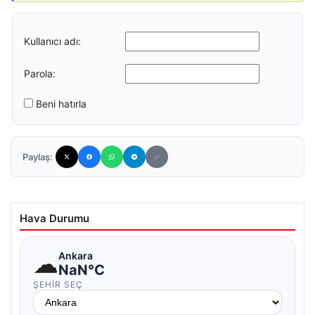
Kullanıcı adı:
Parola:
Beni hatırla
Paylaş:
Hava Durumu
☁
Ankara
NaN°C
ŞEHIR SEÇ