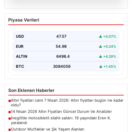
05.08.2026
14 Nisan 2026 Altın Fiyatları Güncel
Piyasa Verileri
Durum Ve Analizler
Haftanın ikinci iş gününde yatırımcıların yoğun ilgisini
çeken altın piyasası, küresel gelişmeler ve jeopolitik…
USD
47.57
▲ +0.07%
EUR
54.98
▲ +0.24%
ALTIN
6498.4
▲ +4.29%
BTC
3084059
▲ +1.45%
Son Eklenen Haberler
Altın fiyatları canlı 7 Nisan 2026: Altın fiyatları bugün ne kadar
■
oldu?
14 Nisan 2026 Altın Fiyatları Güncel Durum Ve Analizler
■
İnegöl’de motosikletli silahlı saldırı: 19 yaşındaki Eren K.
■
yaralandı
Outdoor Mutfaklar ve Şık Yaşam Alanları
■