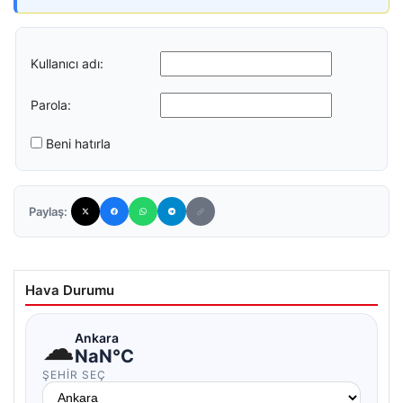
Kullanıcı adı:
Parola:
Beni hatırla
Paylaş:
Hava Durumu
☁
Ankara
NaN°C
ŞEHIR SEÇ