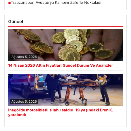
Trabzonspor, Avusturya Kampını Zaferle Noktaladı
■
Güncel
Ağustos 5, 2026
14 Nisan 2026 Altın Fiyatları Güncel Durum Ve Analizler
Ağustos 5, 2026
İnegöl’de motosikletli silahlı saldırı: 19 yaşındaki Eren K.
yaralandı