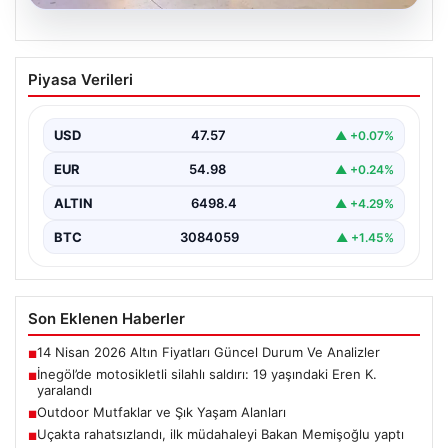
05.08.2026
İnegöl’de motosikletli silahlı saldırı: 19
Piyasa Verileri
yaşındaki Eren K. yaralandı
Bursa'nın İnegöl ilçesinde motosikletle gelen bir kişinin
tüfekle ateş açması sonucu 19 yaşındaki Eren…
USD
47.57
▲ +0.07%
EUR
54.98
▲ +0.24%
ALTIN
6498.4
▲ +4.29%
BTC
3084059
▲ +1.45%
Son Eklenen Haberler
14 Nisan 2026 Altın Fiyatları Güncel Durum Ve Analizler
■
İnegöl’de motosikletli silahlı saldırı: 19 yaşındaki Eren K.
■
yaralandı
Outdoor Mutfaklar ve Şık Yaşam Alanları
■
Uçakta rahatsızlandı, ilk müdahaleyi Bakan Memişoğlu yaptı
■