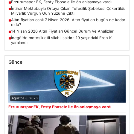
Erzurumspor FK, Festy Ebosele ile ön anlaşmaya vardı
■
İntihar Mektubuyla Ortaya Çıkan Tefecilik Şebekesi Çökertildi:
■
Milyarlık Vurgun Gün Yüzüne Çıktı
Altın fiyatları canlı 7 Nisan 2026: Altın fiyatları bugün ne kadar
■
oldu?
14 Nisan 2026 Altın Fiyatları Güncel Durum Ve Analizler
■
İnegöl’de motosikletli silahlı saldırı: 19 yaşındaki Eren K.
■
yaralandı
Güncel
Ağustos 8, 2026
Erzurumspor FK, Festy Ebosele ile ön anlaşmaya vardı