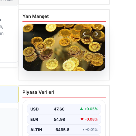
Yan Manşet
a
ı,
en
06.08.2026
Altın fiyatları canlı 7 Nisan
Piyasa Verileri
2026: Altın fiyatları bugün
ne kadar oldu?
USD
47.60
▲ +0.05%
EUR
54.98
▼ -0.08%
ALTIN
6495.6
• -0.01%