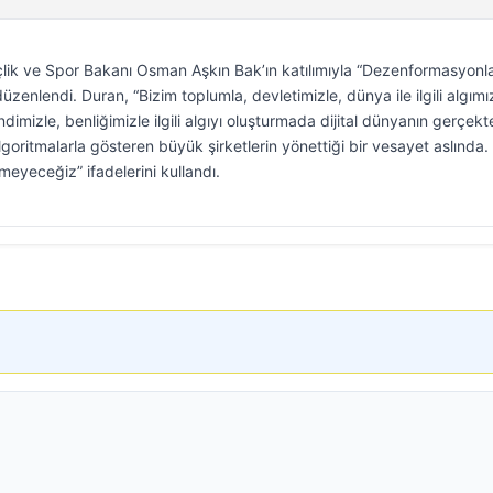
nçlik ve Spor Bakanı Osman Aşkın Bak’ın katılımıyla “Dezenformasyonl
zenlendi. Duran, “Bizim toplumla, devletimizle, dünya ile ilgili algımız
dimizle, benliğimizle ilgili algıyı oluşturmada dijital dünyanın gerçekt
lgoritmalarla gösteren büyük şirketlerin yönettiği bir vesayet aslında.
meyeceğiz” ifadelerini kullandı.