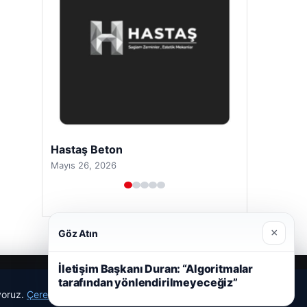
Hastaş Beton
Mayıs 26, 2026
×
Göz Atın
İletişim Başkanı Duran: “Algoritmalar
tarafından yönlendirilmeyeceğiz”
ıyoruz.
Çerez Politikamız
Reddet
Kabul Et