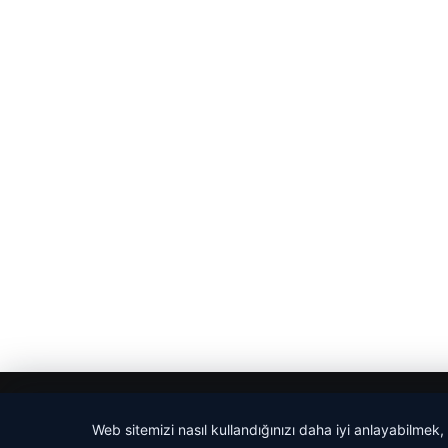
© 2026 Haber Adım
Web sitemizi nasıl kullandığınızı daha iyi anlayabilmek,
tcio