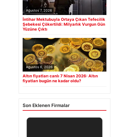
Ağustos 7, 2026
İntihar Mektubuyla Ortaya Çıkan Tefecilik
Şebekesi Çökertildi: Milyarlık Vurgun Gün
Yüzüne Çıktı
Ağustos 6, 2026
Altın fiyatları canlı 7 Nisan 2026: Altın
fiyatları bugün ne kadar oldu?
Son Eklenen Firmalar