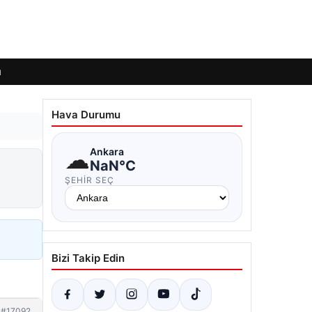
ı
Hava Durumu
☁
Ankara
NaN°C
ŞEHIR SEÇ
Bizi Takip Edin
#17092