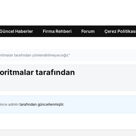
Güncel Haberler
Firma Rehberi
Forum
Çerez Politikas
oritmalar tarafından yönlendirilmeyeceğiz”
goritmalar tarafından
 önce
admin
tarafından güncellenmiştir.