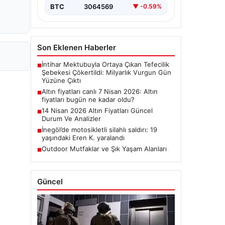
BTC
3064569
▼ -0.59%
Son Eklenen Haberler
İntihar Mektubuyla Ortaya Çıkan Tefecilik
■
Şebekesi Çökertildi: Milyarlık Vurgun Gün
Yüzüne Çıktı
Altın fiyatları canlı 7 Nisan 2026: Altın
■
fiyatları bugün ne kadar oldu?
14 Nisan 2026 Altın Fiyatları Güncel
■
Durum Ve Analizler
İnegöl’de motosikletli silahlı saldırı: 19
■
yaşındaki Eren K. yaralandı
Outdoor Mutfaklar ve Şık Yaşam Alanları
■
Güncel