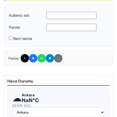
Kullanıcı adı:
Parola:
Beni hatırla
Paylaş:
Hava Durumu
☁
Ankara
NaN°C
ŞEHIR SEÇ