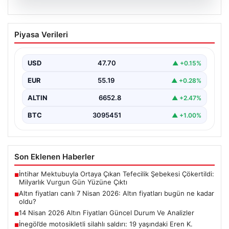
06.08.2026
Altın fiyatları canlı 7 Nisan 2026: Altın
Piyasa Verileri
fiyatları bugün ne kadar oldu?
USD
47.70
▲ +0.15%
EUR
55.19
▲ +0.28%
ALTIN
6652.8
▲ +2.47%
BTC
3095451
▲ +1.00%
Son Eklenen Haberler
İntihar Mektubuyla Ortaya Çıkan Tefecilik Şebekesi Çökertildi:
■
Milyarlık Vurgun Gün Yüzüne Çıktı
Altın fiyatları canlı 7 Nisan 2026: Altın fiyatları bugün ne kadar
■
oldu?
14 Nisan 2026 Altın Fiyatları Güncel Durum Ve Analizler
■
İnegöl’de motosikletli silahlı saldırı: 19 yaşındaki Eren K.
■