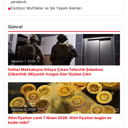
yaralandı
Outdoor Mutfaklar ve Şık Yaşam Alanları
■
Güncel
Ağustos 7, 2026
İntihar Mektubuyla Ortaya Çıkan Tefecilik Şebekesi
Çökertildi: Milyarlık Vurgun Gün Yüzüne Çıktı
Ağustos 6, 2026
Altın fiyatları canlı 7 Nisan 2026: Altın fiyatları bugün ne
kadar oldu?