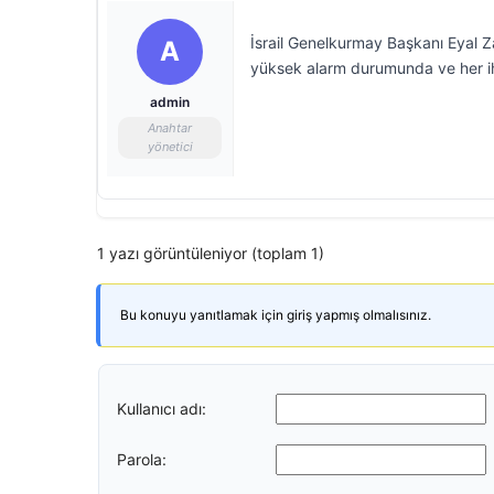
İsrail Genelkurmay Başkanı Eyal Zam
A
yüksek alarm durumunda ve her iht
admin
Anahtar
yönetici
1 yazı görüntüleniyor (toplam 1)
Bu konuyu yanıtlamak için giriş yapmış olmalısınız.
Kullanıcı adı:
Parola: