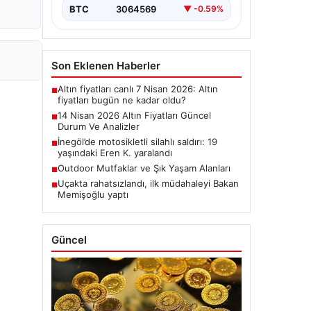
BTC
3064569
▼ -0.59%
Son Eklenen Haberler
Altın fiyatları canlı 7 Nisan 2026: Altın
■
fiyatları bugün ne kadar oldu?
14 Nisan 2026 Altın Fiyatları Güncel
■
Durum Ve Analizler
İnegöl’de motosikletli silahlı saldırı: 19
■
yaşındaki Eren K. yaralandı
Outdoor Mutfaklar ve Şık Yaşam Alanları
■
Uçakta rahatsızlandı, ilk müdahaleyi Bakan
■
Memişoğlu yaptı
Güncel