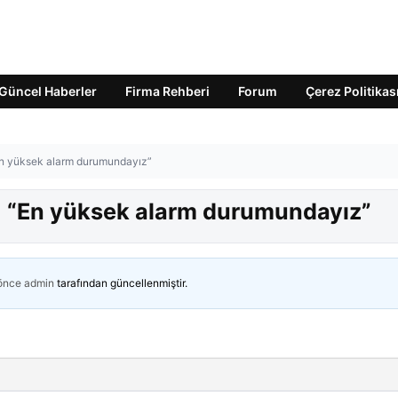
Güncel Haberler
Firma Rehberi
Forum
Çerez Politikas
En yüksek alarm durumundayız”
: “En yüksek alarm durumundayız”
 önce
admin
tarafından güncellenmiştir.