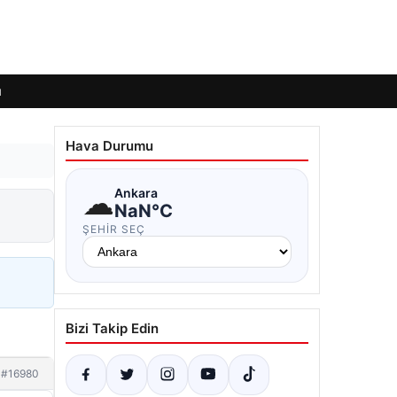
ı
Hava Durumu
☁
Ankara
NaN°C
ŞEHIR SEÇ
Bizi Takip Edin
#16980