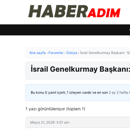
Ana sayfa
›
Forumlar
›
Dünya
›
İsrail Genelkurmay Başkanı: “
İsrail Genelkurmay Başkanı
Bu konu 0 yanıt içerir, 1 izleyen vardır ve en son
2 ay 2 hafta
1 yazı görüntüleniyor (toplam 1)
Mayıs 21, 2026: 3:51 am