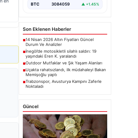
ın en
BTC
3084059
▲ +1.45%
Son Eklenen Haberler
14 Nisan 2026 Altın Fiyatları Güncel
■
Durum Ve Analizler
İnegöl’de motosikletli silahlı saldırı: 19
■
yaşındaki Eren K. yaralandı
Outdoor Mutfaklar ve Şık Yaşam Alanları
■
Uçakta rahatsızlandı, ilk müdahaleyi Bakan
■
Memişoğlu yaptı
Trabzonspor, Avusturya Kampını Zaferle
■
Noktaladı
Güncel