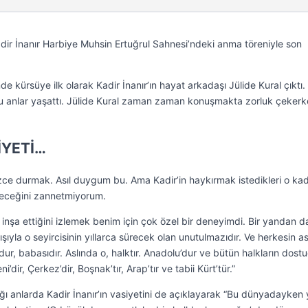
adir İnanır Harbiye Muhsin Ertuğrul Sahnesi’ndeki anma töreniyle son
e kürsüye ilk olarak Kadir İnanır’ın hayat arkadaşı Jülide Kural çıktı.
lu anlar yaşattı. Jülide Kural zaman zaman konuşmakta zorluk çekerk
İYETİ…
e durmak. Asıl duygum bu. Ama Kadir’in haykırmak istedikleri o ka
leceğini zannetmiyorum.
l inşa ettiğini izlemek benim için çok özel bir deneyimdi. Bir yandan d
kışıyla o seyircisinin yıllarca sürecek olan unutulmazıdır. Ve herkesin a
ğludur, babasıdır. Aslında o, halktır. Anadolu’dur ve bütün halkların dost
dir, Çerkez’dir, Boşnak’tır, Arap’tır ve tabii Kürt’tür.”
ığı anlarda Kadir İnanır’ın vasiyetini de açıklayarak “Bu dünyadayken