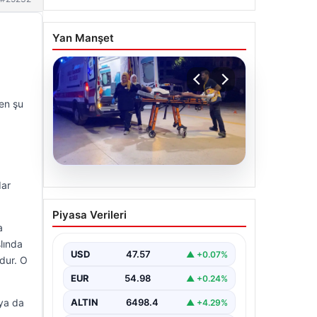
Yan Manşet
en şu
dar
05.08.2026
İnegöl’de motosikletli
Piyasa Verileri
silahlı saldırı: 19 yaşındaki
a
Eren K. yaralandı
slında
USD
47.57
▲ +0.07%
Bursa'nın İnegöl ilçesinde
udur. O
motosikletle gelen bir kişinin tüfekle
EUR
54.98
▲ +0.24%
ateş açması sonucu 19 yaşındaki
Eren…
 ya da
ALTIN
6498.4
▲ +4.29%