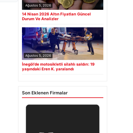
Ağustos 5, 2026
14 Nisan 2026 Altın Fiyatları Güncel
Durum Ve Analizler
Ağustos 5, 2026
İnegöl’de motosikletli silahlı saldırı: 19
yaşındaki Eren K. yaralandı
Son Eklenen Firmalar