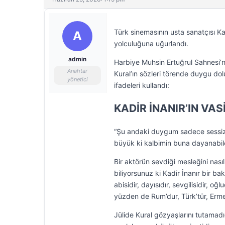
Türk sinemasının usta sanatçısı K
A
yolculuğuna uğurlandı.
admin
Harbiye Muhsin Ertuğrul Sahnesi’nd
Anahtar
Kural’ın sözleri törende duygu do
yönetici
ifadeleri kullandı:
KADİR İNANIR’IN VAS
“Şu andaki duygum sadece sessizc
büyük ki kalbimin buna dayanabi
Bir aktörün sevdiği mesleğini nası
biliyorsunuz ki Kadir İnanır bir ba
abisidir, dayısıdır, sevgilisidir, o
yüzden de Rum’dur, Türk’tür, Ermeni’
Jülide Kural gözyaşlarını tutamad