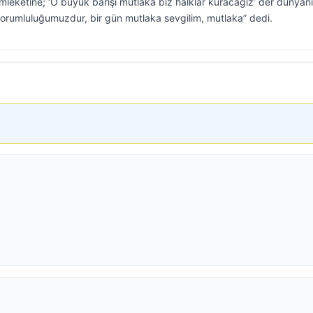
emleketine; ‘O büyük barışı mutlaka biz halklar kuracağız’ der dünyan
sorumluluğumuzdur, bir gün mutlaka sevgilim, mutlaka” dedi.