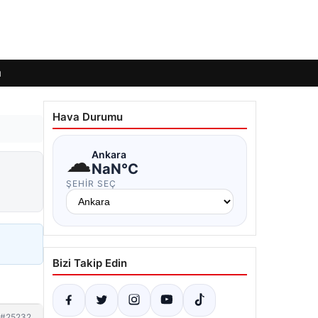
ı
Hava Durumu
☁
Ankara
NaN°C
ŞEHIR SEÇ
Bizi Takip Edin
#25232