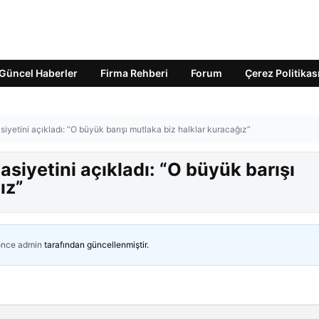
Güncel Haberler
Firma Rehberi
Forum
Çerez Politikas
asiyetini açıkladı: “O büyük barışı mutlaka biz halklar kuracağız”
vasiyetini açıkladı: “O büyük barışı
ız”
önce
admin
tarafından güncellenmiştir.