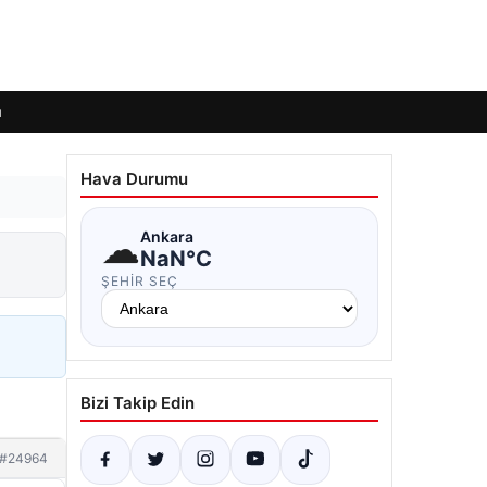
ı
Hava Durumu
☁
Ankara
NaN°C
ŞEHIR SEÇ
Bizi Takip Edin
#24964