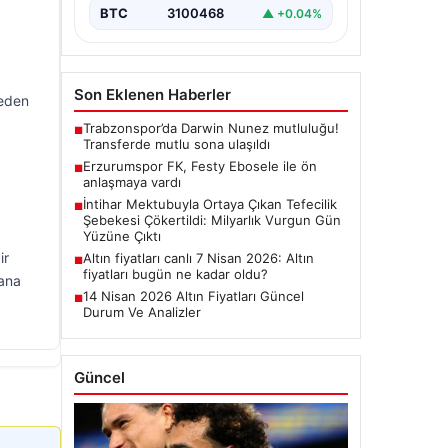
BTC
3100468
▲ +0.04%
Son Eklenen Haberler
 eden
Trabzonspor’da Darwin Nunez mutluluğu!
■
Transferde mutlu sona ulaşıldı
Erzurumspor FK, Festy Ebosele ile ön
■
anlaşmaya vardı
İntihar Mektubuyla Ortaya Çıkan Tefecilik
■
Şebekesi Çökertildi: Milyarlık Vurgun Gün
Yüzüne Çıktı
ir
Altın fiyatları canlı 7 Nisan 2026: Altın
■
fiyatları bugün ne kadar oldu?
yana
14 Nisan 2026 Altın Fiyatları Güncel
■
Durum Ve Analizler
Güncel