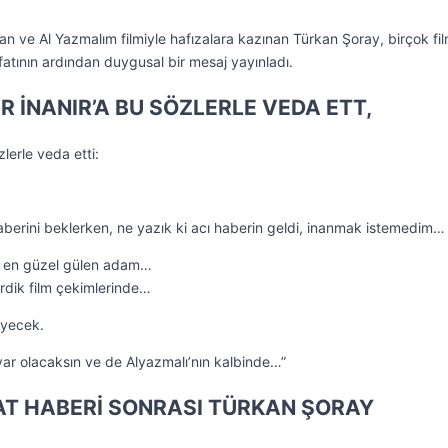
an ve Al Yazmalım filmiyle hafızalara kazınan Türkan Şoray, birçok fi
efatının ardından duygusal bir mesaj yayınladı.
 İNANIR’A BU SÖZLERLE VEDA ETT,
lerle veda etti:
aberini beklerken, ne yazık ki acı haberin geldi, inanmak istemedim…
n, en güzel gülen adam…
tirdik film çekimlerinde…
eyecek.
ar olacaksın ve de Alyazmalı’nın kalbinde…”
FAT HABERİ SONRASI TÜRKAN ŞORAY