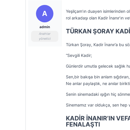
Yeşilçam’ın duayen isimlerinden ol
A
rol arkadaşı olan Kadir İnanır’ın v
admin
TÜRKAN ŞORAY KADİR
Anahtar
yönetici
Türkan Şoray, Kadir İnanır’a bu söz
“Sevgili Kadir;
Günlerdir umutla gelecek sağlık h
Sen,bir bakışa bin anlam sığdıra
Ne anlar paylaştık, ne anılar birik
Senin sinemadaki ışığın hiç sönm
Sinemamız var oldukça, sen hep v
KADİR İNANIR’IN VE
FENALAŞTI