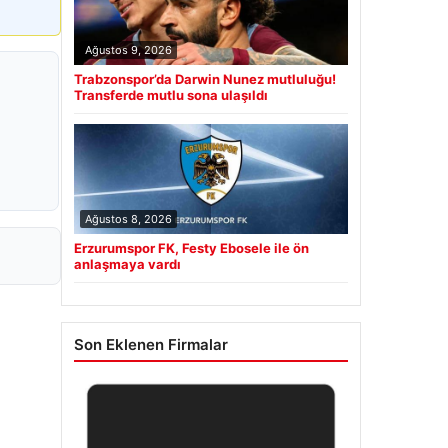
Ağustos 9, 2026
Trabzonspor’da Darwin Nunez mutluluğu!
Transferde mutlu sona ulaşıldı
Ağustos 8, 2026
Erzurumspor FK, Festy Ebosele ile ön
anlaşmaya vardı
Son Eklenen Firmalar