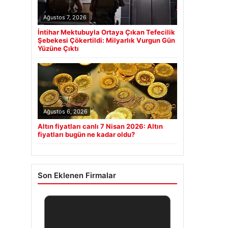
Ağustos 7, 2026
İntihar Mektubuyla Ortaya Çıkan Tefecilik
Şebekesi Çökertildi: Milyarlık Vurgun Gün
Yüzüne Çıktı
Ağustos 6, 2026
Altın fiyatları canlı 7 Nisan 2026: Altın
fiyatları bugün ne kadar oldu?
Son Eklenen Firmalar