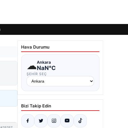
ı
Hava Durumu
☁
Ankara
NaN°C
ŞEHIR SEÇ
Bizi Takip Edin
#25257