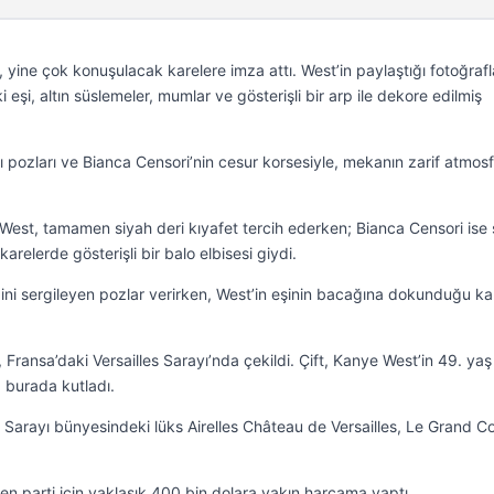
 yine çok konuşulacak karelere imza attı. West’in paylaştığı fotoğraf
eşi, altın süslemeler, mumlar ve gösterişli bir arp ile dekore edilmiş
lı pozları ve Bianca Censori’nin cesur korsesiyle, mekanın zarif atmosf
est, tamamen siyah deri kıyafet tercih ederken; Bianca Censori ise
arelerde gösterişli bir balo elbisesi giydi.
ziğini sergileyen pozlar verirken, West’in eşinin bacağına dokunduğu ka
 Fransa’daki Versailles Sarayı’nda çekildi. Çift, Kanye West’in 49. yaş
 burada kutladı.
 Sarayı bünyesindeki lüks Airelles Château de Versailles, Le Grand C
en parti için yaklaşık 400 bin dolara yakın harcama yaptı.