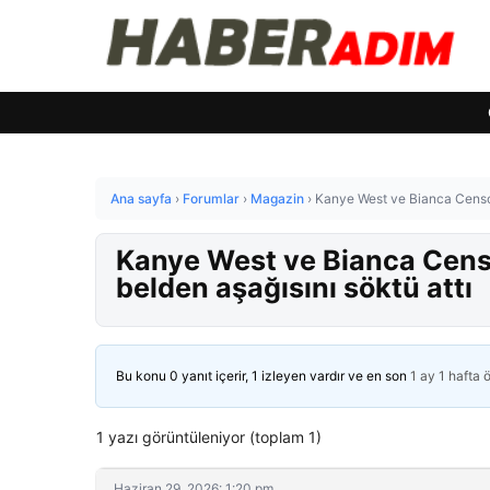
Ana sayfa
›
Forumlar
›
Magazin
›
Kanye West ve Bianca Censori
Kanye West ve Bianca Censo
belden aşağısını söktü attı
Bu konu 0 yanıt içerir, 1 izleyen vardır ve en son
1 ay 1 hafta 
1 yazı görüntüleniyor (toplam 1)
Haziran 29, 2026: 1:20 pm