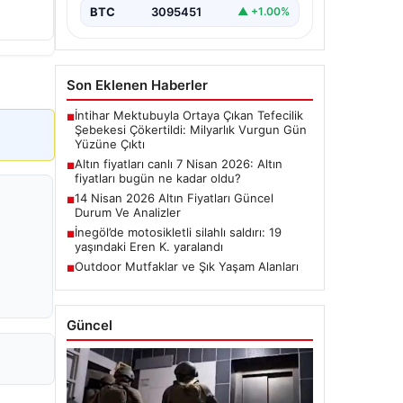
BTC
3095451
▲ +1.00%
Son Eklenen Haberler
İntihar Mektubuyla Ortaya Çıkan Tefecilik
■
Şebekesi Çökertildi: Milyarlık Vurgun Gün
Yüzüne Çıktı
Altın fiyatları canlı 7 Nisan 2026: Altın
■
fiyatları bugün ne kadar oldu?
14 Nisan 2026 Altın Fiyatları Güncel
■
Durum Ve Analizler
İnegöl’de motosikletli silahlı saldırı: 19
■
yaşındaki Eren K. yaralandı
Outdoor Mutfaklar ve Şık Yaşam Alanları
■
Güncel