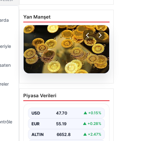
Yan Manşet
larda
eriyle
 saten
06.08.2026
reler
Altın fiyatları canlı 7 Nisan
Piyasa Verileri
2026: Altın fiyatları bugün
ne kadar oldu?
USD
47.70
▲ +0.15%
ontrôle
EUR
55.19
▲ +0.28%
ALTIN
6652.8
▲ +2.47%