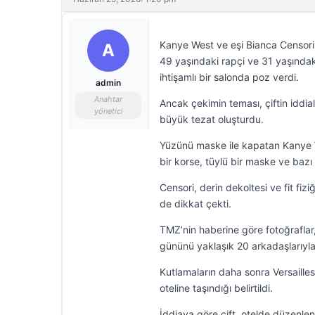
Kanye West ve eşi Bianca Censori,
A
49 yaşındaki rapçi ve 31 yaşındaki 
ihtişamlı bir salonda poz verdi.
admin
Anahtar
Ancak çekimin teması, çiftin iddia
yönetici
büyük tezat oluşturdu.
Yüzünü maske ile kapatan Kanye W
bir korse, tüylü bir maske ve bazı k
Censori, derin dekoltesi ve fit fi
de dikkat çekti.
TMZ’nin haberine göre fotoğraflar,
gününü yaklaşık 20 arkadaşlarıyla
Kutlamaların daha sonra Versailles
oteline taşındığı belirtildi.
İddiaya göre çift, otelde düzenlen