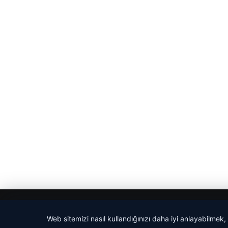
© 2026 Haber Adım
Web sitemizi nasıl kullandığınızı daha iyi anlayabilmek,
cio