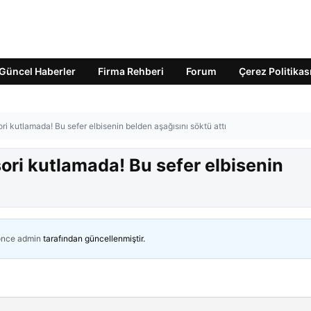
Güncel Haberler
Firma Rehberi
Forum
Çerez Politikas
 kutlamada! Bu sefer elbisenin belden aşağısını söktü attı
ri kutlamada! Bu sefer elbisenin
önce
admin
tarafından güncellenmiştir.