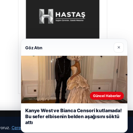
×
Göz Atın
Hastaş Beton
Mayıs 26, 2026
Güncel Haberler
Kanye West ve Bianca Censori kutlamada!
Bu sefer elbisenin belden aşağısını söktü
attı
ıyoruz.
Çerez Politikamız
Reddet
Kabul Et