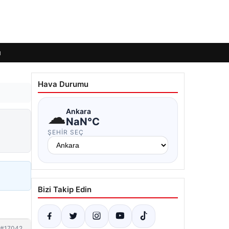
ı
Hava Durumu
☁
Ankara
NaN°C
ŞEHIR SEÇ
Bizi Takip Edin
#17042