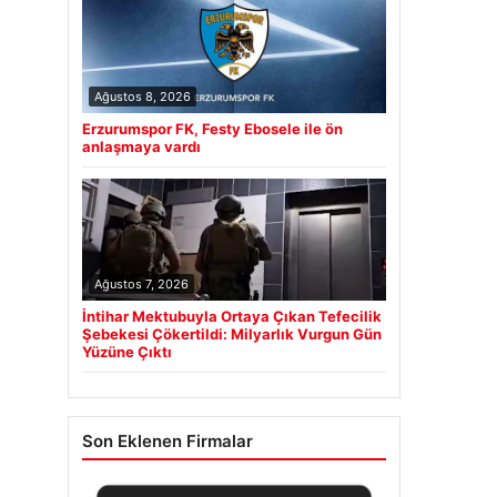
Ağustos 8, 2026
Erzurumspor FK, Festy Ebosele ile ön
anlaşmaya vardı
Ağustos 7, 2026
İntihar Mektubuyla Ortaya Çıkan Tefecilik
Şebekesi Çökertildi: Milyarlık Vurgun Gün
Yüzüne Çıktı
Son Eklenen Firmalar