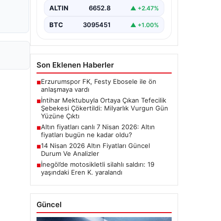
kişinin bıraktığı intihar mektubu,
ALTIN
6652.8
▲ +2.47%
bölgedeki büyük…
BTC
3095451
▲ +1.00%
Son Eklenen Haberler
Erzurumspor FK, Festy Ebosele ile ön
■
anlaşmaya vardı
İntihar Mektubuyla Ortaya Çıkan Tefecilik
■
Şebekesi Çökertildi: Milyarlık Vurgun Gün
Yüzüne Çıktı
Altın fiyatları canlı 7 Nisan 2026: Altın
■
fiyatları bugün ne kadar oldu?
14 Nisan 2026 Altın Fiyatları Güncel
■
Durum Ve Analizler
İnegöl’de motosikletli silahlı saldırı: 19
■
yaşındaki Eren K. yaralandı
Güncel