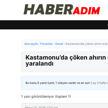
Ana sayfa
›
Forumlar
›
Genel
›
Kastamonu’da çöken ahırın enkaz
Kastamonu’da çöken ahırın e
yaralandı
Bu konu 0 yanıt içerir, 1 izleyen vardır ve en son
2 ay 2 hafta
1 yazı görüntüleniyor (toplam 1)
Mayıs 21, 2026: 2:04 pm