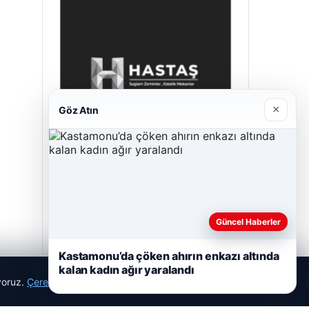
×
Göz Atın
Hastaş Beton
Mayıs 26, 2026
Güncel Haberler
Kastamonu’da çöken ahırın enkazı altında
kalan kadın ağır yaralandı
ıyoruz.
Çerez Politikamız
Reddet
Kabul Et