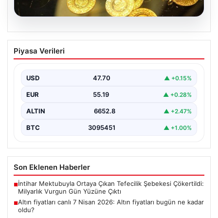
06.08.2026
Altın fiyatları canlı 7 Nisan 2026: Altın
Piyasa Verileri
fiyatları bugün ne kadar oldu?
USD
47.70
▲ +0.15%
EUR
55.19
▲ +0.28%
ALTIN
6652.8
▲ +2.47%
BTC
3095451
▲ +1.00%
Son Eklenen Haberler
İntihar Mektubuyla Ortaya Çıkan Tefecilik Şebekesi Çökertildi:
■
Milyarlık Vurgun Gün Yüzüne Çıktı
Altın fiyatları canlı 7 Nisan 2026: Altın fiyatları bugün ne kadar
■
oldu?