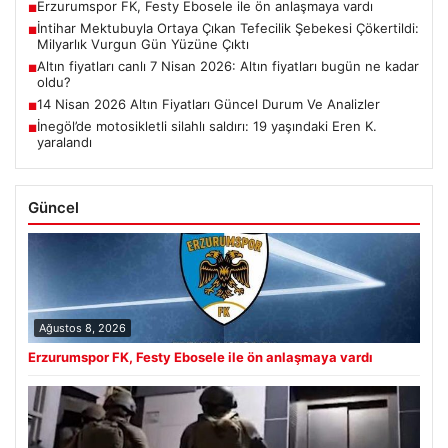
Erzurumspor FK, Festy Ebosele ile ön anlaşmaya vardı
■
İntihar Mektubuyla Ortaya Çıkan Tefecilik Şebekesi Çökertildi:
■
Milyarlık Vurgun Gün Yüzüne Çıktı
Altın fiyatları canlı 7 Nisan 2026: Altın fiyatları bugün ne kadar
■
oldu?
14 Nisan 2026 Altın Fiyatları Güncel Durum Ve Analizler
■
İnegöl’de motosikletli silahlı saldırı: 19 yaşındaki Eren K.
■
yaralandı
Güncel
Ağustos 8, 2026
Erzurumspor FK, Festy Ebosele ile ön anlaşmaya vardı