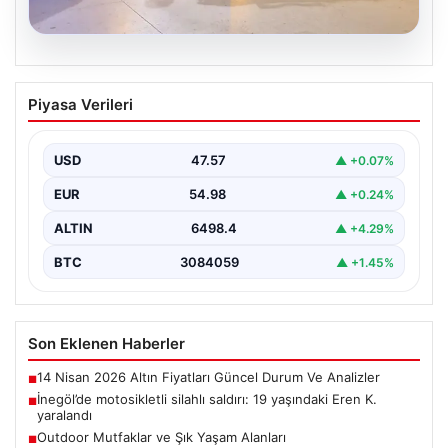
05.08.2026
İnegöl’de motosikletli silahlı saldırı: 19
Piyasa Verileri
yaşındaki Eren K. yaralandı
Bursa'nın İnegöl ilçesinde motosikletle gelen bir kişinin
tüfekle ateş açması sonucu 19 yaşındaki Eren…
USD
47.57
▲ +0.07%
EUR
54.98
▲ +0.24%
ALTIN
6498.4
▲ +4.29%
BTC
3084059
▲ +1.45%
Son Eklenen Haberler
14 Nisan 2026 Altın Fiyatları Güncel Durum Ve Analizler
■
İnegöl’de motosikletli silahlı saldırı: 19 yaşındaki Eren K.
■
yaralandı
Outdoor Mutfaklar ve Şık Yaşam Alanları
■