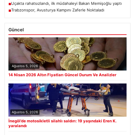
Uçakta rahatsızlandı, ilk müdahaleyi Bakan Memişoğlu yaptı
■
Trabzonspor, Avusturya Kampını Zaferle Noktaladı
■
Güncel
Ağustos 5, 2026
14 Nisan 2026 Altın Fiyatları Güncel Durum Ve Analizler
Ağustos 5, 2026
İnegöl’de motosikletli silahlı saldırı: 19 yaşındaki Eren K.
yaralandı